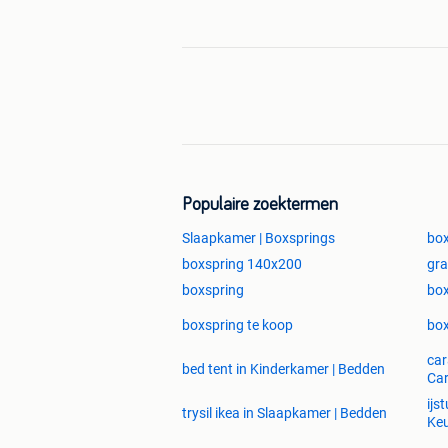
( Alle dagen open ) ( mega showroom
Adres 2 👉heilige hartlaan 49 aalst 9
Alle dagen open ( dinsdag rustdag )
Adres 3 👉prins-leopoldplein 11
Populaire zoektermen
Sınt-niklaas 9100
Slaapkamer | Boxsprings
bo
( sint niklaas open op afspraak 0466.
boxspring 140x200
gra
boxspring
box
boxspring te koop
box
koopavond 19u tot 21u30 extra verk
car
bed tent in Kinderkamer | Bedden
Car
ijs
trysil ikea in Slaapkamer | Bedden
Ke