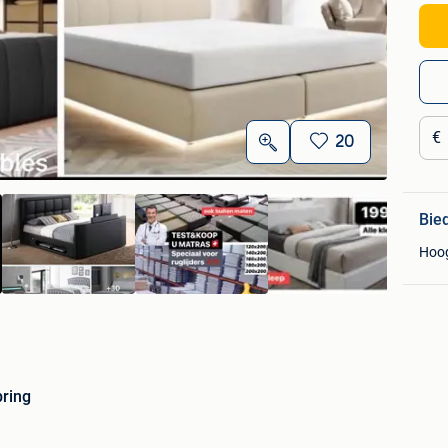
€
20
Bie
Hoo
ring