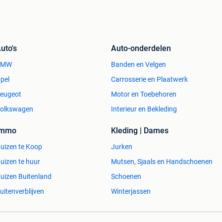
0486464995
!!!
uto's
Auto-onderdelen
BMW
Banden en Velgen
pel
Carrosserie en Plaatwerk
eugeot
Motor en Toebehoren
olkswagen
Interieur en Bekleding
Immo
Kleding | Dames
uizen te Koop
Jurken
uizen te huur
Mutsen, Sjaals en Handschoenen
uizen Buitenland
Schoenen
uitenverblijven
Winterjassen