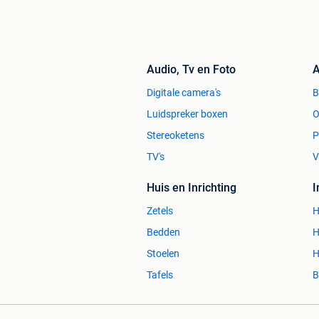
alle dagen open heel veel keuze tel 
Ook zondag open !!! Ook zondag open 
Vanaf 14 uur tot 18 uur
Audio, Tv en Foto
A
Digitale camera's
Luidspreker boxen
O
Stereoketens
P
TV's
V
Huis en Inrichting
Zetels
H
Bedden
H
Stoelen
H
Tafels
B