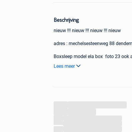
Beschrijving
nieuw !!! nieuw !!! nieuw !!! nieuw
adres : mechelsesteenweg 88 dende
Boxsleep model ela box foto 23 ook a
Lees meer
2persoons boxsleep hr in alle maten &
120x200=299€
140x200=299€
160x200=299€
90x200=199€
...
...
r ( matrassen in aan vulling opt*)ook
...
...
365 dagen direct fabrieks prijzen !!!
...