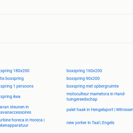
 )
300
xspring 180x200
boxspring 160x200
15.17.35 ) zeker voor 17u bellen voor afspraak
tis boxspring
boxspring 90x200
spring 1 persoons
boxspring met opbergruimte
motoculteur mametora in Hand-
spring ikea
tuingereedschap
oop
avan steunen in
palet haak in Hengelsport | Witvisse
avanaccessoires
turbine horeca in Horeca |
new yorker in Taal | Engels
ukenapparatuur