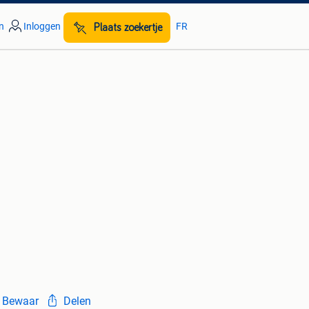
n
Inloggen
FR
Plaats zoekertje
Bewaar
Delen