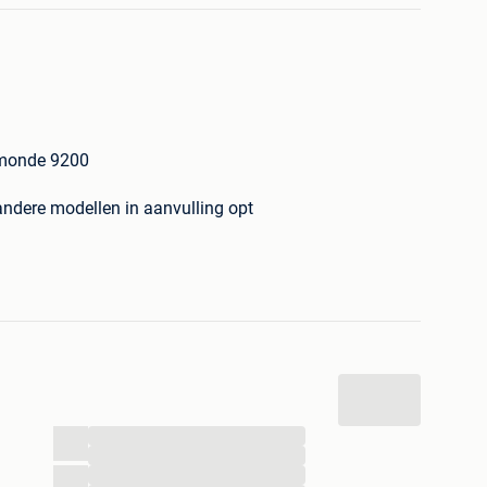
rmonde 9200
ndere modellen in aanvulling opt
 kleuren
 grote keuze kasten & dressing systeme
...
...
...