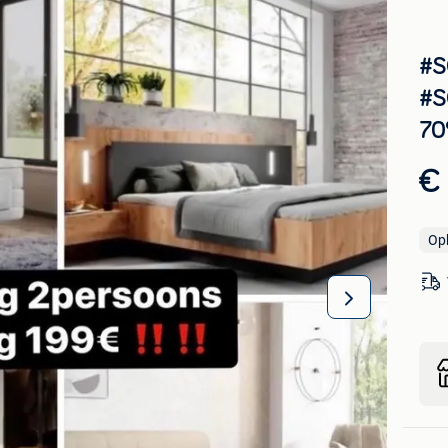
#S
#S
70
€
Op