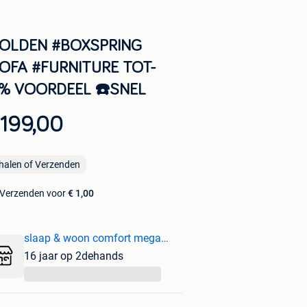
OLDEN #BOXSPRING
OFA #FURNITURE TOT-
% VOORDEEL ☎️SNEL
 199,00
halen of Verzenden
Verzenden voor
€ 1,00
slaap & woon comfort mega outl
16 jaar op 2dehands
...