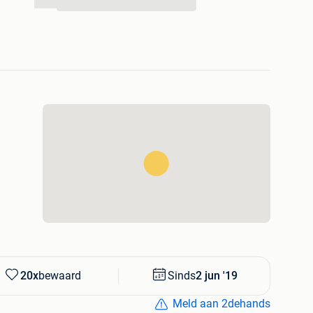
...
 gans Benelux !!!
50%voordeel prijzen
n
...
krijgbaar
mvg
20x
bewaard
Sinds
2 jun '19
Meld aan 2dehands
ermonde 9200