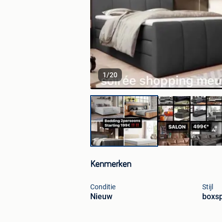
1
/
20
Kenmerken
Conditie
Stijl
Nieuw
boxsp