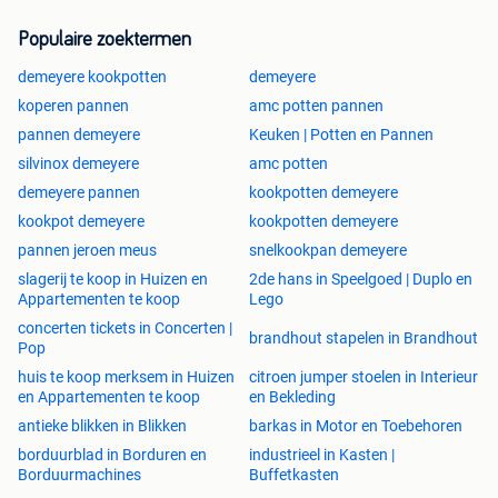
Populaire zoektermen
demeyere kookpotten
demeyere
koperen pannen
amc potten pannen
pannen demeyere
Keuken | Potten en Pannen
silvinox demeyere
amc potten
demeyere pannen
kookpotten demeyere
kookpot demeyere
kookpotten demeyere
pannen jeroen meus
snelkookpan demeyere
slagerij te koop in Huizen en
2de hans in Speelgoed | Duplo en
Appartementen te koop
Lego
concerten tickets in Concerten |
brandhout stapelen in Brandhout
Pop
huis te koop merksem in Huizen
citroen jumper stoelen in Interieur
en Appartementen te koop
en Bekleding
antieke blikken in Blikken
barkas in Motor en Toebehoren
borduurblad in Borduren en
industrieel in Kasten |
Borduurmachines
Buffetkasten