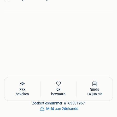
77x
0x
Sinds
bekeken
bewaard
14 jun '26
Zoekertjesnummer: a163531967
Meld aan 2dehands