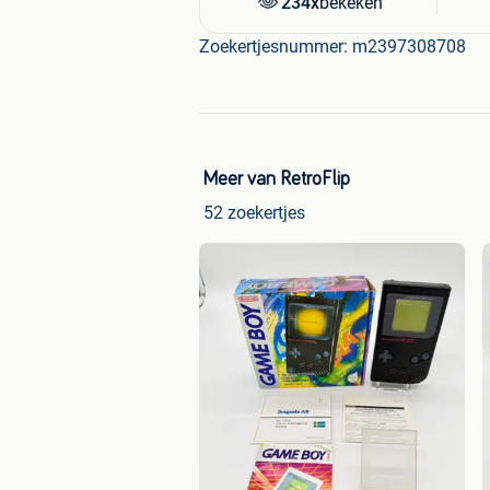
234x
bekeken
Zoekertjesnummer: m2397308708
Meer van RetroFlip
52 zoekertjes