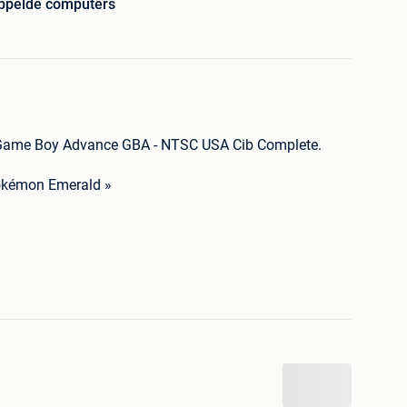
ppelde computers
Game Boy Advance GBA - NTSC USA Cib Complete.
okémon Emerald »
.
es d’usure, la cartouche est en excellent état.
s ou de renseignements n’hésitez pas à me les