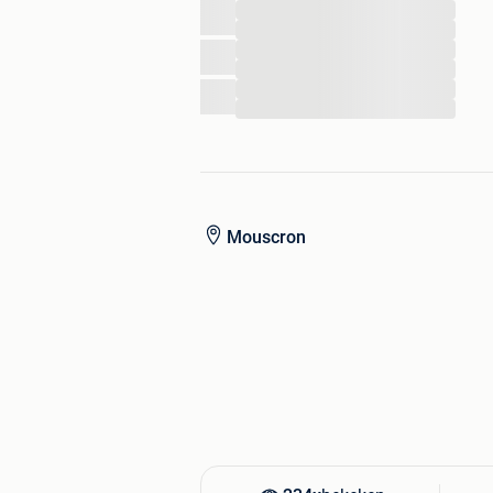
...
...
—————————————————————
...
Bonjour et bienvenue chez RetroFlip !
...
...
...
A venir chercher sur place à Mouscron
pour un supplément de 4€, ou par bpo
Instagram: Retroflip_shop
Tiktok: Retroflipshop
Mouscron