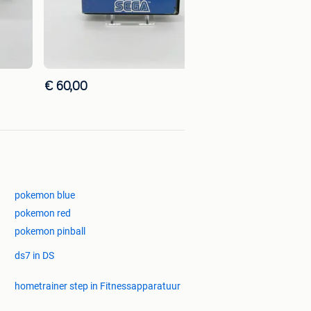
€ 60,00
pokemon blue
pokemon red
pokemon pinball
ds7 in DS
hometrainer step in Fitnessapparatuur