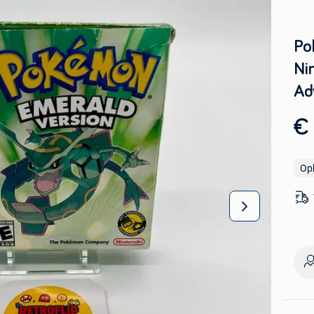
Po
Ni
Ad
€
Op