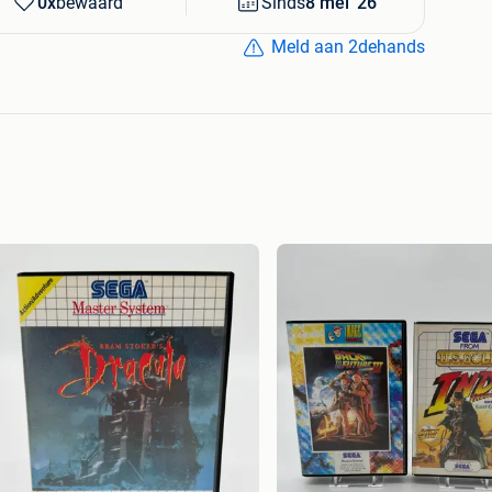
0x
bewaard
Sinds
8 mei '26
Meld aan 2dehands