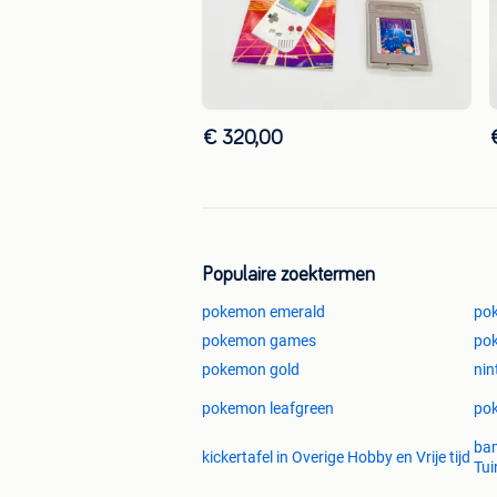
€ 320,00
Populaire zoektermen
pokemon emerald
po
pokemon games
pok
pokemon gold
ni
pokemon leafgreen
po
bam
kickertafel in Overige Hobby en Vrije tijd
Tui