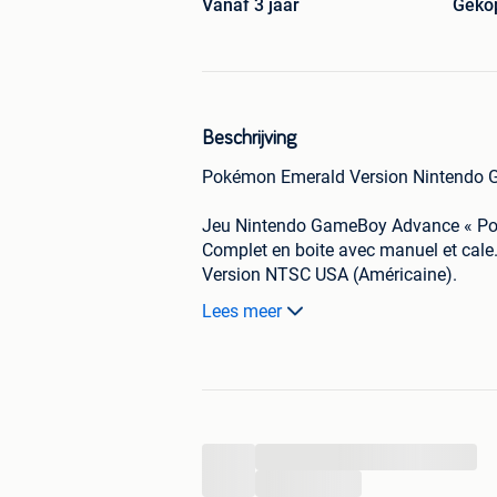
Vanaf 3 jaar
Geko
Beschrijving
Pokémon Emerald Version Nintendo 
Jeu Nintendo GameBoy Advance « P
Complet en boite avec manuel et cale
Version NTSC USA (Américaine).
Boîte en état correct avec quelque trac
Lees meer
Sauvegarde OK.
Authentique.
Parfaitement fonctionnel.
Si vous avez besoin de plus de photo
demander.
...
Expédition soignée et rapide !
...
Cadeaux dans chaque commande !