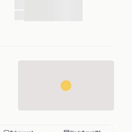
...
...
...
...
 ou les articles peuvent être envoyés par Mondial relay
st pour un supplément de 6,5€.