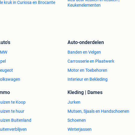
e kruk in Curiosa en Brocante
Keukenelementen
uto's
Auto-onderdelen
BMW
Banden en Velgen
pel
Carrosserie en Plaatwerk
eugeot
Motor en Toebehoren
olkswagen
Interieur en Bekleding
Immo
Kleding | Dames
uizen te Koop
Jurken
uizen te huur
Mutsen, Sjaals en Handschoenen
uizen Buitenland
Schoenen
uitenverblijven
Winterjassen