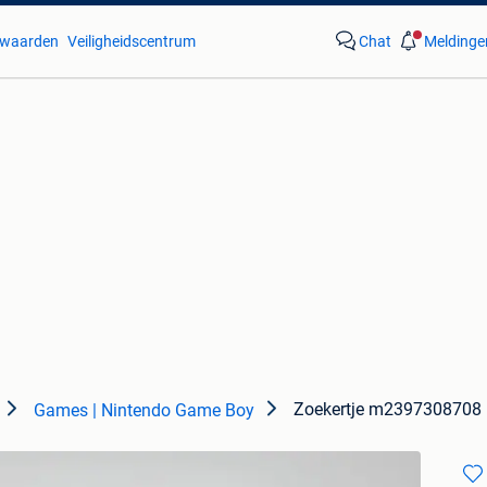
waarden
Veiligheidscentrum
Chat
Meldinge
Zoekertje m2397308708
Games | Nintendo Game Boy