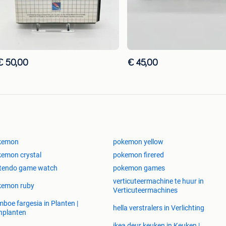
€ 50,00
€ 45,00
kemon
pokemon yellow
emon crystal
pokemon firered
ntendo game watch
pokemon games
verticuteermachine te huur in
kemon ruby
Verticuteermachines
boe fargesia in Planten |
hella verstralers in Verlichting
nplanten
ikea deur keuken in Keuken |