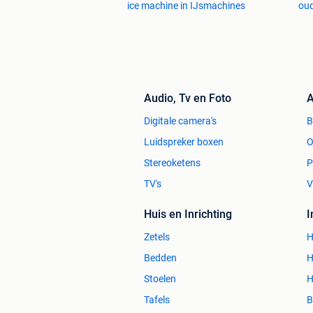
ice machine in IJsmachines
oud
Audio, Tv en Foto
A
Digitale camera's
Luidspreker boxen
O
Stereoketens
P
TV's
V
Huis en Inrichting
Zetels
H
Bedden
H
Stoelen
H
Tafels
B