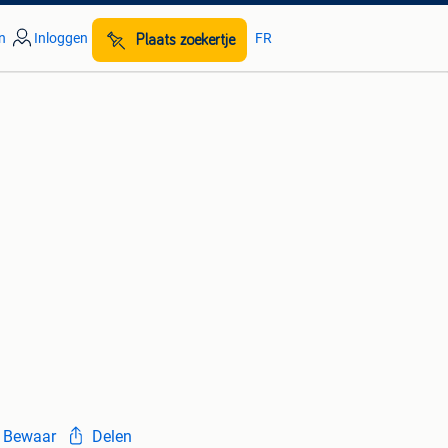
n
Inloggen
FR
Plaats zoekertje
Bewaar
Delen