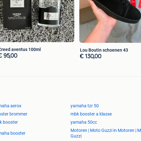
Creed aventus 100ml
Lou Boutin schoenen 43
€ 95,00
€ 130,00
maha aerox
yamaha tzr 50
oster brommer
mbk booster a klasse
k booster
yamaha 50cc
Motoren | Moto Guzzi in Motoren | 
maha booster
Guzzi