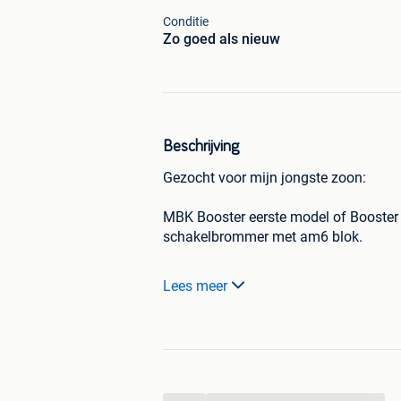
Conditie
Zo goed als nieuw
Beschrijving
Gezocht voor mijn jongste zoon:
MBK Booster eerste model of Booster Sp
schakelbrommer met am6 blok.
Mag gerust werk aan zijn:
Lees meer
niet starten
lang stilgestaan
revisie nodig
...