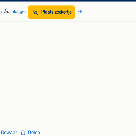
n
Inloggen
FR
Plaats zoekertje
Bewaar
Delen