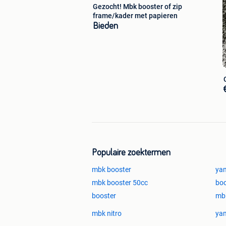
Gezocht! Mbk booster of zip
frame/kader met papieren
Bieden
Populaire zoektermen
mbk booster
ya
mbk booster 50cc
bo
booster
mb
mbk nitro
ya