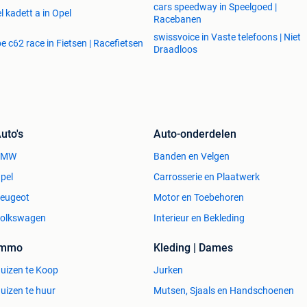
cars speedway in Speelgoed |
l kadett a in Opel
Racebanen
swissvoice in Vaste telefoons | Niet
e c62 race in Fietsen | Racefietsen
Draadloos
uto's
Auto-onderdelen
BMW
Banden en Velgen
pel
Carrosserie en Plaatwerk
eugeot
Motor en Toebehoren
olkswagen
Interieur en Bekleding
Immo
Kleding | Dames
uizen te Koop
Jurken
uizen te huur
Mutsen, Sjaals en Handschoenen