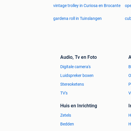
vintage trolley in Curiosa en Brocante
ope
gardena roll in Tuinslangen
cub
Audio, Tv en Foto
A
Digitale camera's
Luidspreker boxen
O
Stereoketens
P
TV's
V
Huis en Inrichting
Zetels
H
Bedden
H