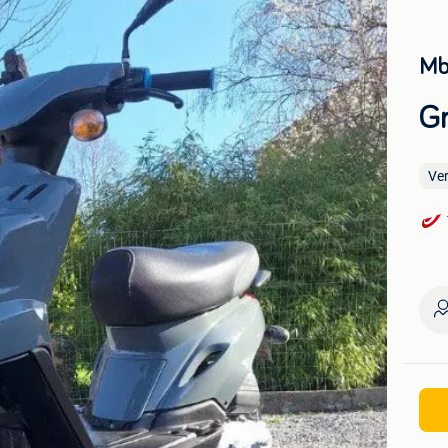
Mb
Gr
Ve