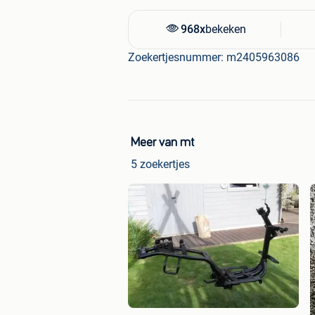
968x
bekeken
Zoekertjesnummer: m2405963086
Meer van mt
5 zoekertjes