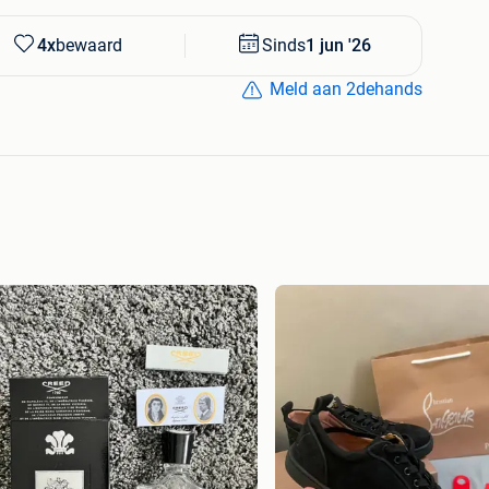
4x
bewaard
Sinds
1 jun '26
Meld aan 2dehands