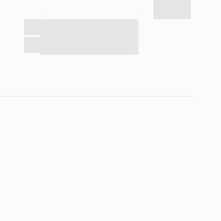
...
...
...
...