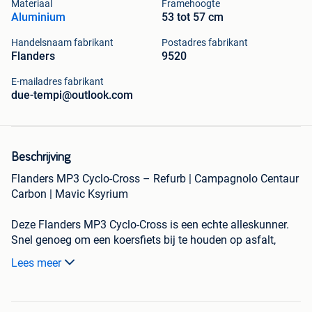
Materiaal
Framehoogte
Aluminium
53 tot 57 cm
Handelsnaam fabrikant
Postadres fabrikant
Flanders
9520
E-mailadres fabrikant
due-tempi@outlook.com
Beschrijving
Flanders MP3 Cyclo-Cross – Refurb | Campagnolo Centaur
Carbon | Mavic Ksyrium
Deze Flanders MP3 Cyclo-Cross is een echte alleskunner.
Snel genoeg om een koersfiets bij te houden op asfalt,
robuust genoeg voor grindwegen, veldwegen en
Lees meer
onverharde paden.
Dankzij de combinatie van Campagnolo-componenten,