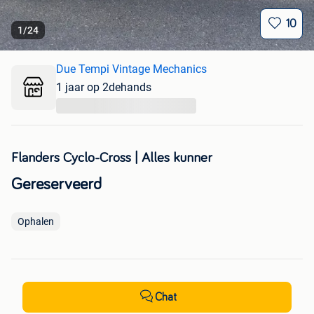
10
1
/
24
Due Tempi Vintage Mechanics
1 jaar op 2dehands
...
Flanders Cyclo-Cross | Alles kunner
Gereserveerd
Ophalen
Chat