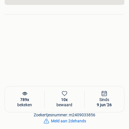
✅ Aluminium frame
✅ Carbon voorvork en achterbrug
✅ Frame maat 54 1.72 - 1.82
✅ Inclusief 12 maanden garantie (excl. slijtage)
⸻
🛠 Technische staat
✅ Refurb
✅ Volledig nagezien en correct afgesteld
✅ Campagnolo schakelt soepel en nauwkeurig
✅ Voorzien van de DTVM 25-puntencheck
✅ Klaar voor zorgeloos gebruik
789x
10x
Sinds
⸻
bekeken
bewaard
9 jun '26
📌 Staat – extra duiding
Zoekertjesnummer: m2409033856
Meld aan 2dehands
De fiets verkeert in gebruikte maar verzorgde staat met