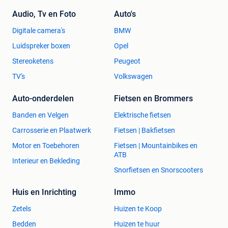
snelle koersfiets, waardoor het vandaag nog steeds een
Audio, Tv en Foto
Auto's
verrassend actuele fiets is en vet menig gravelbike lastig
Digitale camera's
BMW
kan maken
Luidspreker boxen
Opel
⸻
Stereoketens
Peugeot
🎥 YouTube-link
TV's
Volkswagen
Auto-onderdelen
Fietsen en Brommers
👉 Beschikbaar via de chat
Banden en Velgen
Elektrische fietsen
⸻
Carrosserie en Plaatwerk
Fietsen | Bakfietsen
🛠 Over Due Tempi Vintage Mechanics (DTVM)
Motor en Toebehoren
Fietsen | Mountainbikes en
ATB
Interieur en Bekleding
Wij zijn een onafhankelijke werkplaats in Bavegem,
Snorfietsen en Snorscooters
gespecialiseerd in karaktervolle fietsen – van moderne
classics tot technisch opgewerkte builds. Elke fiets wordt
Huis en Inrichting
Immo
vakkundig nagezien en geleverd met transparante info én
Zetels
Huizen te Koop
garantie.
Bedden
Huizen te huur