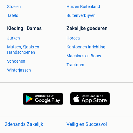
⸻
Stoelen
Huizen Buitenland
Tafels
Buitenverblijven
💶 Vraagprijs: €399
Kleding | Dames
Zakelijke goederen
📍 Locatie: Bavegem – enkel op afspraak
Jurken
Horeca
Een karaktervolle Campagnolo-cyclocrosser met Mavic
Mutsen, Sjaals en
Kantoor en Inrichting
Ksyrium-wielen, nieuwe Challenge Handmade banden en
Handschoenen
een veelzijdigheid waar veel moderne fietsen alleen maar
Machines en Bouw
Schoenen
van kunnen dromen.
Tractoren
Winterjassen
2dehands Zakelijk
Veilig en Succesvol