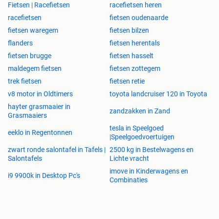
✅ Veldwegen
Fietsen | Racefietsen
racefietsen heren
✅ Woon-werkverkeer
racefietsen
fietsen oudenaarde
✅ Recreatieve cyclocross
fietsen waregem
fietsen bilzen
✅ Toertochten
flanders
fietsen herentals
✅ Gravel-light avonturen
fietsen brugge
fietsen hasselt
Noem hem een Sandblaster op droge grindwegen of een
maldegem fietsen
fietsen zottegem
Mud Duster wanneer het terrein nat wordt. Deze fiets is
trek fietsen
fietsen retie
gebouwd om plezier te maken, ongeacht het seizoen.
v8 motor in Oldtimers
toyota landcruiser 120 in Toyota
hayter grasmaaier in
Dankzij de bredere hand gemaakte Challenge banden,
zandzakken in Zand
Grasmaaiers
comfortabele geometrie en lichte constructie biedt hij een
tesla in Speelgoed
rijervaring die perfect tussen koersfiets en gravelbike in zit.
eeklo in Regentonnen
|Speelgoedvoertuigen
zwart ronde salontafel in Tafels |
2500 kg in Bestelwagens en
⸻
Salontafels
Lichte vracht
imove in Kinderwagens en
ℹ Over het merk – Flanders
i9 9900k in Desktop Pc's
Combinaties
Flanders bouwt al jarenlang sportieve fietsen van een
uitstekende kwaliteit. De MP3 Cyclo-Cross combineert de
veelzijdigheid van een crossfiets met het rijgedrag van een