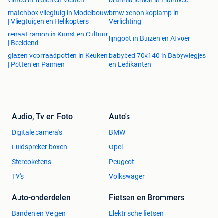
vinted in Truien en Vesten
brahma lemon in Pluimvee
matchbox vliegtuig in Modelbouw
bmw xenon koplamp in
| Vliegtuigen en Helikopters
Verlichting
renaat ramon in Kunst en Cultuur
lijngoot in Buizen en Afvoer
| Beeldend
glazen voorraadpotten in Keuken
babybed 70x140 in Babywiegjes
| Potten en Pannen
en Ledikanten
Audio, Tv en Foto
Auto's
Digitale camera's
BMW
Luidspreker boxen
Opel
Stereoketens
Peugeot
TV's
Volkswagen
Auto-onderdelen
Fietsen en Brommers
Banden en Velgen
Elektrische fietsen