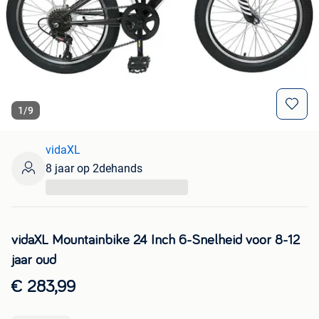
1
/
9
vidaXL
8 jaar op 2dehands
...
vidaXL Mountainbike 24 Inch 6-Snelheid voor 8-12
jaar oud
€ 283,99