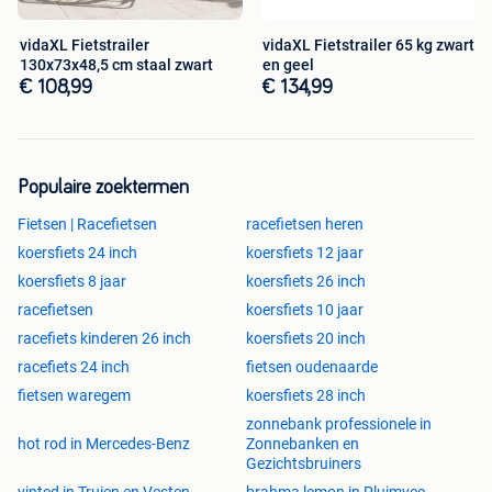
1 x fiets
EAN: 8721359321951
vidaXL Fietstrailer
vidaXL Fietstrailer 65 kg zwart
SKU: 42009745
130x73x48,5 cm staal zwart
en geel
Brand: vidaXL
€ 108,99
€ 134,99
Waarom shoppen bij vidaXL?
Populaire zoektermen
vidaXL biedt alles wat u nodig heeft voor in uw dagelijks
leven, zoals producten voor uw woonkamer, slaapkamer,
Fietsen | Racefietsen
racefietsen heren
tuinmeubelen en gereedschappen, alsmede
koersfiets 24 inch
koersfiets 12 jaar
gespecialiseerde producten zoals fotografie, fitness en
koersfiets 8 jaar
koersfiets 26 inch
benodigdheden voor de auto.
racefietsen
koersfiets 10 jaar
racefiets kinderen 26 inch
Gratis verzending
koersfiets 20 inch
Voordelig huismerk
racefiets 24 inch
fietsen oudenaarde
Uitgebreid assortiment op voorraad
fietsen waregem
koersfiets 28 inch
Retourneren kan binnen 30 dagen
zonnebank professionele in
hot rod in Mercedes-Benz
Zonnebanken en
Ontdek dit product nu op onze website!
Gezichtsbruiners