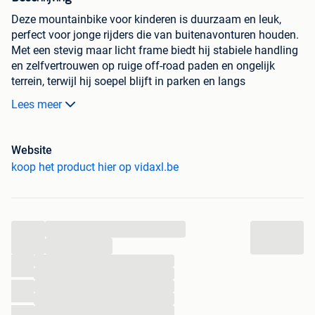
Deze mountainbike voor kinderen is duurzaam en leuk,
perfect voor jonge rijders die van buitenavonturen houden.
Met een stevig maar licht frame biedt hij stabiele handling
en zelfvertrouwen op ruige off-road paden en ongelijk
terrein, terwijl hij soepel blijft in parken en langs
buurtpaden.
Lees meer
Stalen frame met voorvering:
Het stevige stalen
frame biedt een sterke basis voor jonge rijders, wat
Website
de veiligheid en controle verbetert. De 40 mm
koop het product hier op vidaxl.be
voorvork zorgt voor goede schokabsorptie op ongelijk
terrein, waardoor je comfortabeler en met meer
vertrouwen kunt rijden.
Verstelbare componenten:
Met verstelbare
...
handvatten en een zadel is deze fiets aanpasbaar
...
aan groeiende kinderen van verschillende lengtes. Dit
...
zorgt voor het juiste rijcomfort en betere controle
...
terwijl kinderen hun vaardigheden ontwikkelen.
...
Klassiek remsysteem:
Voorzien van een eenvoudig
...
te gebruiken remsysteem, biedt deze fiets
...