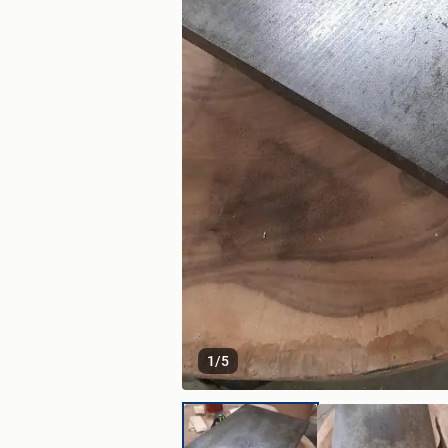
1
/
5