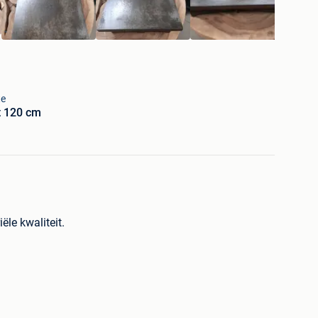
te
t 120 cm
ële kwaliteit.