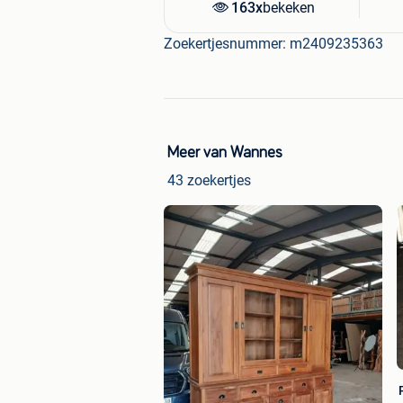
163x
bekeken
Zoekertjesnummer: m2409235363
Meer van Wannes
43 zoekertjes