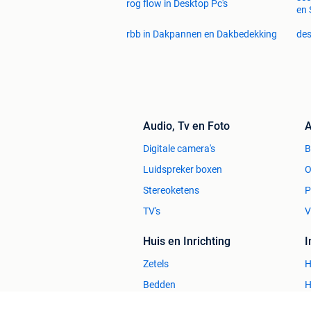
rog flow in Desktop Pc's
en 
rbb in Dakpannen en Dakbedekking
des
Audio, Tv en Foto
A
Digitale camera's
Luidspreker boxen
O
Stereoketens
P
TV's
V
Huis en Inrichting
Zetels
H
Bedden
H
Stoelen
H