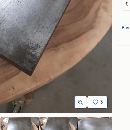
€
Bie
3