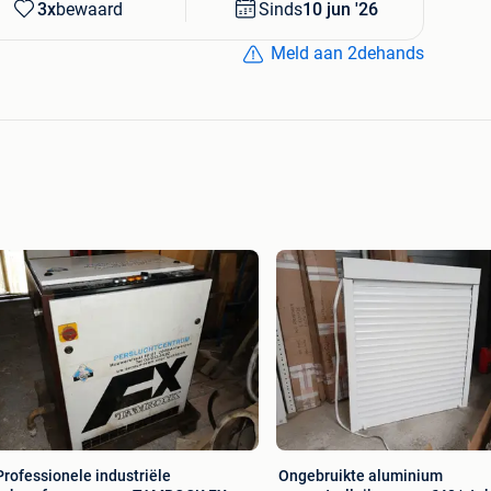
3x
bewaard
Sinds
10 jun '26
Meld aan 2dehands
Professionele industriële
Ongebruikte aluminium