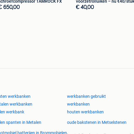
schroefcompressor TAMROCK FX
voorzetrolluiken – nu €40/stu
€ 650,00
€ 40,00
uten werkbanken
werkbanken gebruikt
talen werkbanken
werkbanken
len werkbank
houten werkbanken
len spanten in Metalen
oude bakstenen in Metselstenen
otmobiel batterijen in Brommobielen