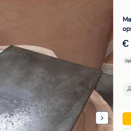
Ma
op
€
Op