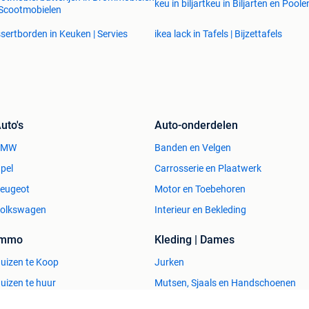
keu in biljartkeu in Biljarten en Poole
Scootmobielen
sertborden in Keuken | Servies
ikea lack in Tafels | Bijzettafels
uto's
Auto-onderdelen
BMW
Banden en Velgen
pel
Carrosserie en Plaatwerk
eugeot
Motor en Toebehoren
olkswagen
Interieur en Bekleding
Immo
Kleding | Dames
uizen te Koop
Jurken
uizen te huur
Mutsen, Sjaals en Handschoenen
uizen Buitenland
Schoenen