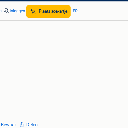
n
Inloggen
FR
Plaats zoekertje
Bewaar
Delen