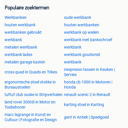
Populaire zoektermen
Werkbanken
oude werkbank
houten werkbank
houten werkbanken
werkbanken gebruikt
werkbank op wielen
werkbank
werkbank met bankschroef
metalen werkbank
werkbank
werkbank lades
werkbank goudsmid
metalen garage kasten
werkbank
nespresso tassen in Keuken |
cross quad in Quads en Trikes
Servies
ergonomische stoel stokke in
honda cb 1000 in Motoren |
Bureaustoelen
Honda
tuftuf club suske in Stripverhalen
renault scenic 2 in Renault
land rover 300tdi in Motor en
karting stoel in Karting
Toebehoren
marc lagrange in Kunst en
gent in Antiek | Speelgoed
Cultuur | Fotografie en Design