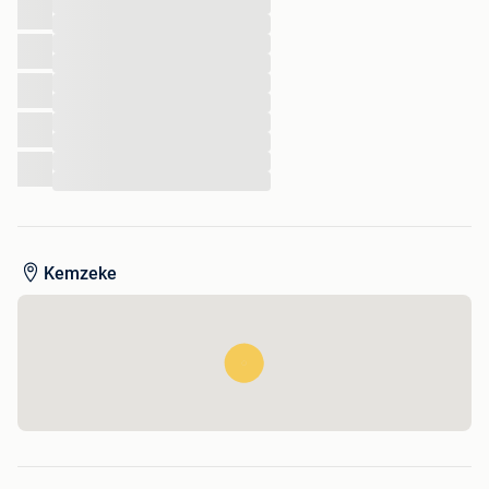
...
...
...
...
...
...
...
...
...
...
Kemzeke