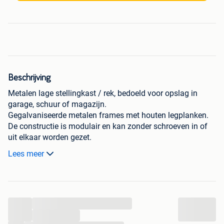
Beschrijving
Metalen lage stellingkast / rek, bedoeld voor opslag in
garage, schuur of magazijn.
Gegalvaniseerde metalen frames met houten legplanken.
De constructie is modulair en kan zonder schroeven in of
uit elkaar worden gezet.
Lees meer
Afmetingen werkbank : H 89 cm x B 100 cm x 60 cm
(bovendeel 98 cm x 100 cm x 30 cm)
Afmetingen rek 1: H 89 cm x D 40 cm x B 120 cm.
Afmetingen rek 2: H 89 cm x D 40 cm x B 90 cm.
...
...