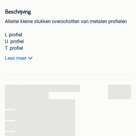
Beschrijving
Allerlei kleine stukken overschotten van metalen profielen
L profiel
U. profiel
T. profiel
Vierkant en rechthoekig profiel
Lees meer
Ronde en volle buisprofiel
Plat ijzer
Dient om allerlei dingen in mekaar te knutselen
...
Ik kom het ophalen
...
omgeving 3290 Diest
...
...
...
...
...
...
...