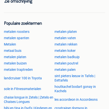
Zie omschrijving
Populaire zoektermen
metalen roosters
metalen platen
metalen spanten
metalen vaten
Metalen
metalen rekken
metaal buis
metalen koker
metalen platen
metalen badkuip
metalen buizen
metalen poutrel
metalen traptreden
metalen palen
sint pieters leeuw in Tafels |
landcruiser 100 in Toyota
Eettafels
houtkachel bodart gonay in
sole in Fitnessmaterialen
Kachels
chaise longue in Zetels | Zetels en
les accordeon in Accordeons
Chaises Longues
bibi en tina in Dvd's | Kinderen en
crostrainer domyos in