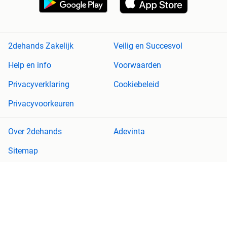
2dehands Zakelijk
Veilig en Succesvol
Help en info
Voorwaarden
Privacyverklaring
Cookiebeleid
Privacyvoorkeuren
Over 2dehands
Adevinta
Sitemap
2dehands is niet aansprakelijk voor (gevolg)schade die voortkomt
uit het gebruik van deze site, dan wel uit fouten of ontbrekende
functionaliteiten op deze site.
Copyright © 2026 Marktplaats B.V. Alle rechten voorbehouden.