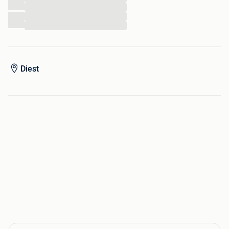
...
...
...
Diest