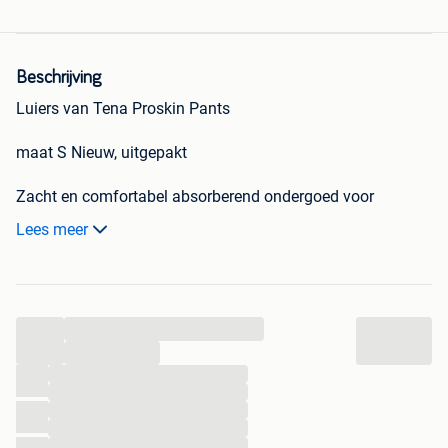
Beschrijving
Luiers van Tena Proskin Pants
maat S Nieuw, uitgepakt
Zacht en comfortabel absorberend ondergoed voor
mannen en vrouwen voor matige tot ernstige blaaslekken
Lees meer
Tena Proskin Pants Normal Absorberend Ondergoed is
zacht en comfortabel. Ze zijn ontworpen voor mannen en
vrouwen en zijn dag en nacht effectief. In tegenstelling tot
...
traditionele maandverbanden voor volwassenen, is Tena
Proskin Pants Underwear voorzien van geavanceerde
...
vochtverlagende technologieën die zorgen voor droge,
...
...
lekvrije veiligheid en geurbestrijding.
...
...
...