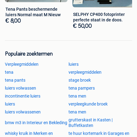
Tena Pants beschermende
SELPHY CP400 fotoprinter
luiers Normal maat M Nieuw
perfecte staat in de doos.
€ 8,00
€ 50,00
Populaire zoektermen
Verpleegmiddelen
luiers
tena
verpleegmiddelen
tena pants
stage broek
luiers volwassen
tena pampers
incontinentie luiers
tena men
luiers
verpleegkunde broek
luiers volwassenen
tena men
grutterskast in Kasten |
bmw m3 in Interieur en Bekleding
Buffetkasten
whisky kruik in Merken en
te huur kortemark in Garages en