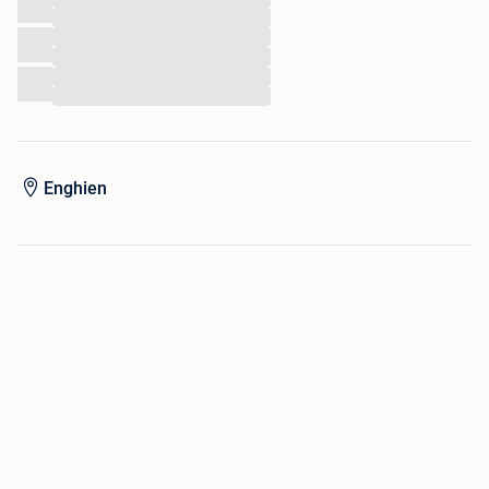
...
...
...
...
...
Enghien