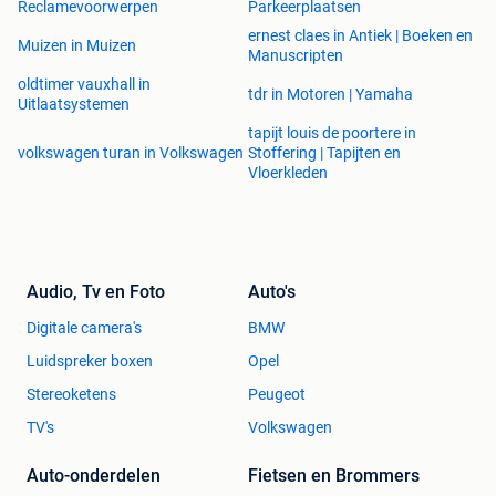
Reclamevoorwerpen
Parkeerplaatsen
ernest claes in Antiek | Boeken en
Muizen in Muizen
Manuscripten
oldtimer vauxhall in
tdr in Motoren | Yamaha
Uitlaatsystemen
tapijt louis de poortere in
volkswagen turan in Volkswagen
Stoffering | Tapijten en
Vloerkleden
Audio, Tv en Foto
Auto's
Digitale camera's
BMW
Luidspreker boxen
Opel
Stereoketens
Peugeot
TV's
Volkswagen
Auto-onderdelen
Fietsen en Brommers