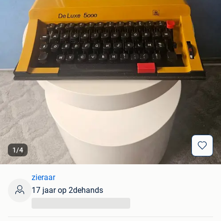
1
/
4
zieraar
17 jaar op 2dehands
...