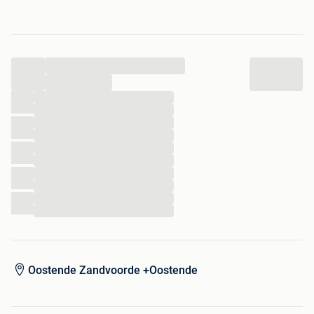
Ophalen te oostende
Indien verzenden zijn de kosten ten laste koper.
...
...
...
...
...
...
...
...
...
...
...
...
Oostende Zandvoorde +Oostende