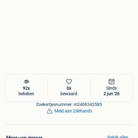
92x
0x
Sinds
bekeken
bewaard
2 jun '26
Zoekertjesnummer: m2406342583
Meld aan 2dehands
Bekijk alles