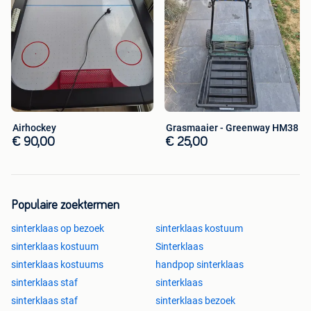
Airhockey
Grasmaaier - Greenway HM38
€ 90,00
€ 25,00
Populaire zoektermen
sinterklaas op bezoek
sinterklaas kostuum
sinterklaas kostuum
Sinterklaas
sinterklaas kostuums
handpop sinterklaas
sinterklaas staf
sinterklaas
sinterklaas staf
sinterklaas bezoek