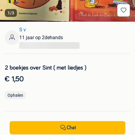
1
/
3
S v
11 jaar op 2dehands
...
2 boekjes over Sint ( met liedjes )
€ 1,50
Ophalen
Chat