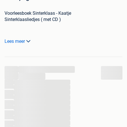
Voorleesboek Sinterklaas - Kaatje
Sinterklaasliedjes ( met CD )
Prijs voor alles samen.
Lees meer
...
...
...
...
...
...
...
...
...
...
...