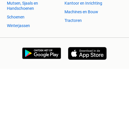
Mutsen, Sjaals en
Kantoor en Inrichting
Handschoenen
Machines en Bouw
Schoenen
Tractoren
Winterjassen
2dehands Zakelijk
Veilig en Succesvol
Help en info
Voorwaarden
Privacyverklaring
Cookiebeleid
Privacyvoorkeuren
Over 2dehands
Adevinta