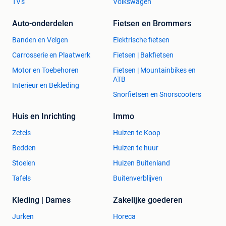
TV's
Volkswagen
Auto-onderdelen
Fietsen en Brommers
Banden en Velgen
Elektrische fietsen
Carrosserie en Plaatwerk
Fietsen | Bakfietsen
Motor en Toebehoren
Fietsen | Mountainbikes en
ATB
Interieur en Bekleding
Snorfietsen en Snorscooters
Huis en Inrichting
Immo
Zetels
Huizen te Koop
Bedden
Huizen te huur
Stoelen
Huizen Buitenland
Tafels
Buitenverblijven
Kleding | Dames
Zakelijke goederen
Jurken
Horeca