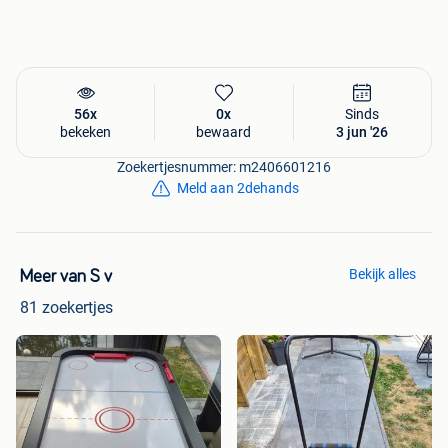
56x
0x
Sinds
bekeken
bewaard
3 jun '26
Zoekertjesnummer: m2406601216
Meld aan 2dehands
Bekijk alles
Meer van S v
81 zoekertjes