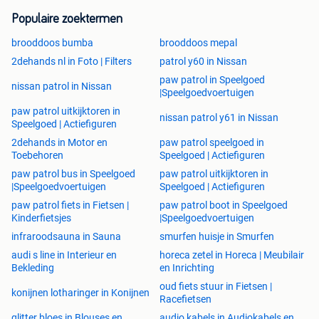
Populaire zoektermen
brooddoos bumba
brooddoos mepal
2dehands nl in Foto | Filters
patrol y60 in Nissan
paw patrol in Speelgoed
nissan patrol in Nissan
|Speelgoedvoertuigen
paw patrol uitkijktoren in
nissan patrol y61 in Nissan
Speelgoed | Actiefiguren
2dehands in Motor en
paw patrol speelgoed in
Toebehoren
Speelgoed | Actiefiguren
paw patrol bus in Speelgoed
paw patrol uitkijktoren in
|Speelgoedvoertuigen
Speelgoed | Actiefiguren
paw patrol fiets in Fietsen |
paw patrol boot in Speelgoed
Kinderfietsjes
|Speelgoedvoertuigen
infraroodsauna in Sauna
smurfen huisje in Smurfen
audi s line in Interieur en
horeca zetel in Horeca | Meubilair
Bekleding
en Inrichting
oud fiets stuur in Fietsen |
konijnen lotharinger in Konijnen
Racefietsen
glitter bloes in Blouses en
audio kabels in Audiokabels en