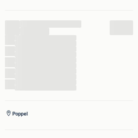
bij een bestelling vanaf 75 euro.
123KINDERWINKEL
...
Sprendlingenstraat 22
NL - 5061KN Oisterwijk
...
Telefoon en WhatsApp: +31 6 339 229 88.
...
...
...
...
...
...
...
...
...
...
Poppel