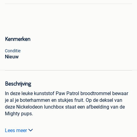
Kenmerken
Conditie
Nieuw
Beschrijving
In deze leuke kunststof Paw Patrol broodtrommel bewaar
je al je boterhammen en stukjes fruit. Op de deksel van
deze Nickelodeon lunchbox staat een afbeelding van de
Mighty pups.
Bestel direct online; wij leveren uit eigen voorraad.
Lees meer
Gratis verzending binnen Nederland, België en Duitsland