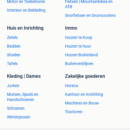
Motor en Toebehoren
Fietsen | Mountainbikes en
ATB
Interieur en Bekleding
Snorfietsen en Snorscooters
Huis en Inrichting
Immo
Zetels
Huizen te Koop
Bedden
Huizen te huur
Stoelen
Huizen Buitenland
Tafels
Buitenverblijven
Kleding | Dames
Zakelijke goederen
Jurken
Horeca
Mutsen, Sjaals en
Kantoor en Inrichting
Handschoenen
Machines en Bouw
Schoenen
Tractoren
Winterjassen