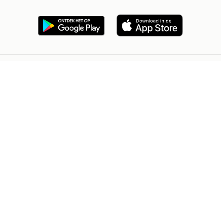
2dehands Zakelijk
Veilig en Succesvol
Help en info
Voorwaarden
Privacyverklaring
Cookiebeleid
Privacyvoorkeuren
Over 2dehands
Adevinta
Sitemap
2dehands is niet aansprakelijk voor (gevolg)schade die voortkomt
uit het gebruik van deze site, dan wel uit fouten of ontbrekende