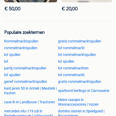
€ 50,00
€ 20,00
Populaire zoektermen
Rommelmarktspullen
gratis rommelmarktspullen
rommelmarktspullen
lot rommelmarkt
lot spullen
lot rommelmarktspullen
lot
lot spullen
partij rommelmarktspullen
lot rommelmarkten
lot spullen
lot rommelmarkt
gerief rommelmarktspullen
gratis rommelmarktspullen
kast jaren 50 in Antiek | Meubels |
spatbord berlingo in Carrosserie
Kasten
kleine vaasjes in
case ih in Landbouw | Tractoren
Woonaccessoires | Vazen
mercedes vito 119 cdi in
domino stenen in Speelgoed |
Bestelwagens en Lichte vracht
Bouwstenen