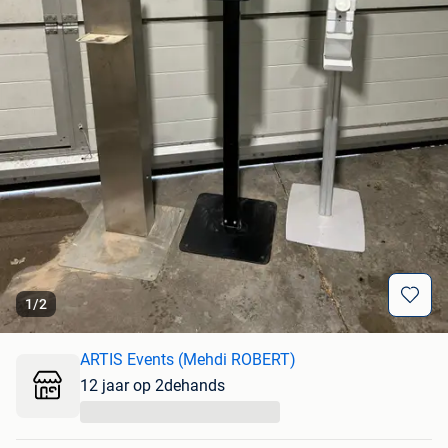
1
/
2
ARTIS Events (Mehdi ROBERT)
12 jaar op 2dehands
...