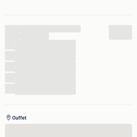
possibilité de livraison.
D’autres articles disponibles.
...
...
...
...
...
...
...
...
...
...
...
...
Ouffet