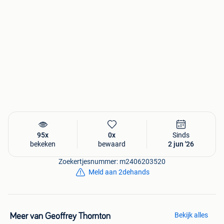
2 câbles de charge tressés Poss (couleur rose/bronze
métallisé pour iPhone/iPad)
2 câbles audio Jack 3.5 mm (un câble classique Maxxter +
un câble Type-C vers Jack 1.5m)
1 bloc d'alimentation secteur blanc (Kopp) + 1 adaptateur
secteur noir hma
État : 100% Neuf sous blister.
95x
0x
Sinds
bekeken
bewaard
2 jun '26
Retrait à Wauthier Braine
Zoekertjesnummer: m2406203520
Meld aan 2dehands
Bekijk alles
Meer van Geoffrey Thornton