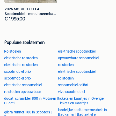
De scootmobiel beschikt over:
2026 MOBIETECH F4
Scootmobiel - met uitneembare
• Gesloten vooraan mandje
lithium accu
€ 1.995,00
• Heldere LED koplamp
• Achterlicht
• Richtingaanwijzers
• Reflectoren
Populaire zoektermen
• Elektromagnetische rem
Rolstoelen
elektrische scootmobiel
elektrische rolstoelen
opvouwbare scootmobiel
Hierdoor ben je goed zichtbaar bij schemering of bewolkt
weer.
elektrische rolstoelen
rolstoelen
scootmobiel brio
elektrische scootmobiel
Technische specificaties
scootmobiel brio
rolstoelen
• Afmetingen: 1310 × 575 × 970 mm
electrische scootmobiel
scootmobiel colibri
• Motorvermogen: 350W
rolstoelen opvouwbaar
vivo scootmobiel
• Accu: 48V 20Ah
• Maximale snelheid: ±13 km/u
ducati scrambler 800 in Motoren |
tickets en kaartjes in Overige
Ducati
Tickets en Kaartjes
• Actieradius: tot 75km
• Oplaadtijd: 8–12 uur
landelijke badkamermeubels in
gilera runner 180 in Scooters |
Badkamer | Badtextiel en
• Klimvermogen: tot 15°