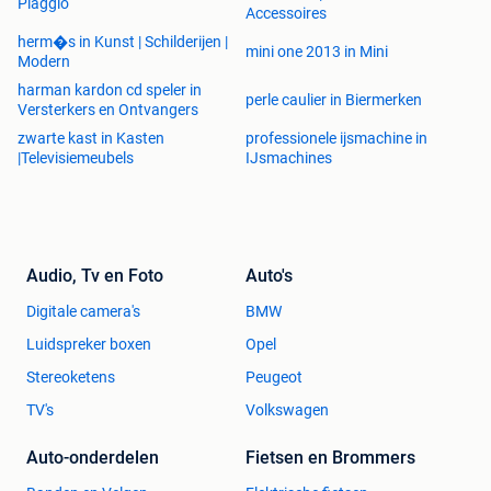
Piaggio
Accessoires
• Gewicht: 61 kg
herm�s in Kunst | Schilderijen |
• Maximaal gebruikersgewicht: 150kg
mini one 2013 in Mini
Modern
• Banden: 3.50-6
harman kardon cd speler in
perle caulier in Biermerken
Versterkers en Ontvangers
zwarte kast in Kasten
professionele ijsmachine in
Rust – Stabiliteit – Vertrouwen
|Televisiemeubels
IJsmachines
De Mobitich F4 is perfect voor wie veilig, comfortabel en
zelfstandig mobiel wil blijven.
Audio, Tv en Foto
Auto's
Thuislevering mogelijke
Telefoonnummer: +32 488 826 971 whatsapp actief
Digitale camera's
BMW
Luidspreker boxen
Opel
Bekijk mijn ander advertenties voor meer scootmobielen en
Stereoketens
Peugeot
Electrische rolstoelen
TV's
Volkswagen
Prijs : 1995 Euro
Auto-onderdelen
Fietsen en Brommers