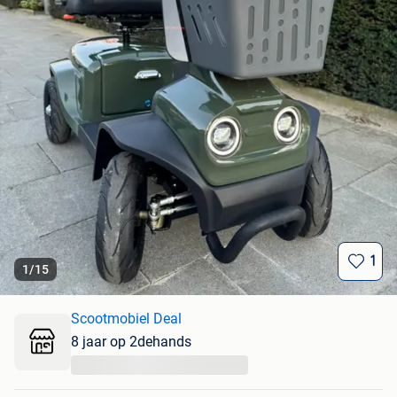
1
1
/
15
Scootmobiel Deal
8 jaar op 2dehands
...