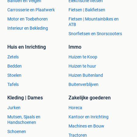
Banden en Velgen
Elektrische fietsen
Carrosserie en Plaatwerk
Fietsen | Bakfietsen
Motor en Toebehoren
Fietsen | Mountainbikes en
ATB
Interieur en Bekleding
Snorfietsen en Snorscooters
Huis en Inrichting
Immo
Zetels
Huizen te Koop
Bedden
Huizen te huur
Stoelen
Huizen Buitenland
Tafels
Buitenverblijven
Kleding | Dames
Zakelijke goederen
Jurken
Horeca
Mutsen, Sjaals en
Kantoor en Inrichting
Handschoenen
Machines en Bouw
Schoenen
Tractoren