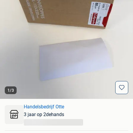
1
/
3
Handelsbedrijf Otte
3 jaar op 2dehands
...