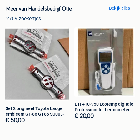
Bekijk alles
Meer van Handelsbedrijf Otte
2769 zoekertjes
ETI 410-950 Ecotemp digitale
Set 2 origineel Toyota badge
Professionele thermometer
embleem GT-86 GT86 SU003-
nieuw
€ 20,00
03126
€ 50,00