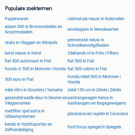
Populaire zoektermen
Papierwaren
rolstoel als nieuw in Rolstoelen
aixam 500 in Brommobielen en
enveloppen in Wenskaarten
Scootmobielen
pennenzak nieuw in
stuks in Vlaggen en Wimpels
Schoolbenodigdheden
kerst nieuw in Kerst
2dehands nl in Foto | Filters
fiat 500 automaat in Fiat
fiat 500 in Fiat
honda cr 500 in Motoren | Honda
fiat 500 cabrio in Fiat
honda rebel 500 in Motoren |
500 euro in Fiat
Honda
mbk nitro in Scooters | Yamaha
zetel 150 cm in Zetels | Zetels
gezandstraalde deur in Deuren en
aanhangwagen henra in
Vliegenramen
Aanhangers en Bagagewagens
roetfilter opel astra in
plooicaravan rapido in Caravans
Uitlaatsystemen
kendo in Vechtsporten en
ford focus spiegel in Spiegels
Zelfverdediging