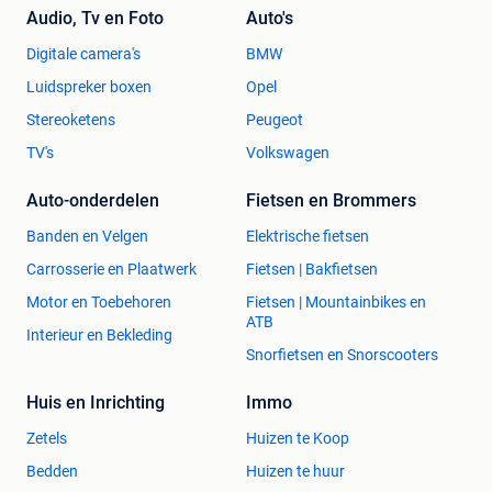
Audio, Tv en Foto
Auto's
Digitale camera's
BMW
Luidspreker boxen
Opel
Stereoketens
Peugeot
TV's
Volkswagen
Auto-onderdelen
Fietsen en Brommers
Banden en Velgen
Elektrische fietsen
Carrosserie en Plaatwerk
Fietsen | Bakfietsen
Motor en Toebehoren
Fietsen | Mountainbikes en
ATB
Interieur en Bekleding
Snorfietsen en Snorscooters
Huis en Inrichting
Immo
Zetels
Huizen te Koop
Bedden
Huizen te huur