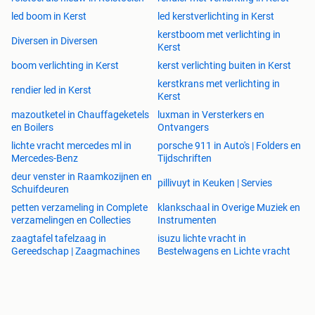
led boom in Kerst
led kerstverlichting in Kerst
kerstboom met verlichting in
Diversen in Diversen
Kerst
boom verlichting in Kerst
kerst verlichting buiten in Kerst
kerstkrans met verlichting in
rendier led in Kerst
Kerst
mazoutketel in Chauffageketels
luxman in Versterkers en
en Boilers
Ontvangers
lichte vracht mercedes ml in
porsche 911 in Auto's | Folders en
Mercedes-Benz
Tijdschriften
deur venster in Raamkozijnen en
pillivuyt in Keuken | Servies
Schuifdeuren
petten verzameling in Complete
klankschaal in Overige Muziek en
verzamelingen en Collecties
Instrumenten
zaagtafel tafelzaag in
isuzu lichte vracht in
Gereedschap | Zaagmachines
Bestelwagens en Lichte vracht