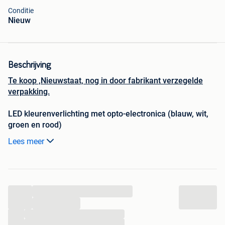
Conditie
Nieuw
Beschrijving
Te koop ,Nieuwstaat, nog in door fabrikant verzegelde
verpakking.
LED kleurenverlichting met opto-electronica (blauw, wit,
groen en rood)
Lees meer
marktwaarde 10000€.
ams OSRAM
is een wereldwijde marktleider op het gebied
van professionele LED-verlichting en sensoren voor o.a. de
...
tuinbouw, gekenmerkd door hun homogene verlichting, die
de voedselproductie verbeterd. Flexibel en efficiënt in
...
gebruik.
...
...
https:
www.youtube.com/watch?v=MJ3C8byW6NE