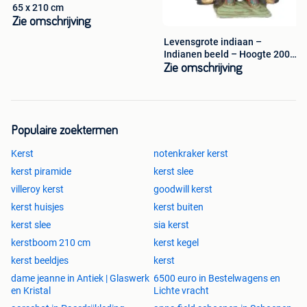
65 x 210 cm
Zie omschrijving
Levensgrote indiaan –
Indianen beeld – Hoogte 200
cm
Zie omschrijving
Populaire zoektermen
Kerst
notenkraker kerst
kerst piramide
kerst slee
villeroy kerst
goodwill kerst
kerst huisjes
kerst buiten
kerst slee
sia kerst
kerstboom 210 cm
kerst kegel
kerst beeldjes
kerst
dame jeanne in Antiek | Glaswerk
6500 euro in Bestelwagens en
en Kristal
Lichte vracht