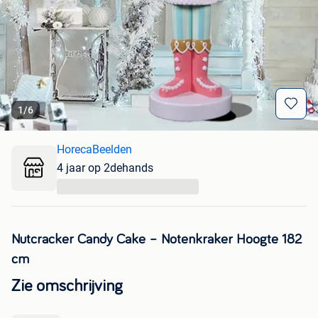
1
/
6
HorecaBeelden
4 jaar op 2dehands
...
Nutcracker Candy Cake – Notenkraker Hoogte 182
cm
Zie omschrijving