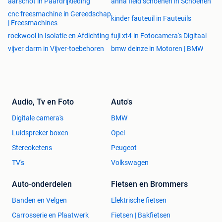
aarschot in Paardrijkleding
anna field schoenen in Schoenen
cnc freesmachine in Gereedschap
kinder fauteuil in Fauteuils
| Freesmachines
rockwool in Isolatie en Afdichting
fuji xt4 in Fotocamera's Digitaal
vijver darm in Vijver-toebehoren
bmw deinze in Motoren | BMW
Audio, Tv en Foto
Auto's
Digitale camera's
BMW
Luidspreker boxen
Opel
Stereoketens
Peugeot
TV's
Volkswagen
Auto-onderdelen
Fietsen en Brommers
Banden en Velgen
Elektrische fietsen
Carrosserie en Plaatwerk
Fietsen | Bakfietsen