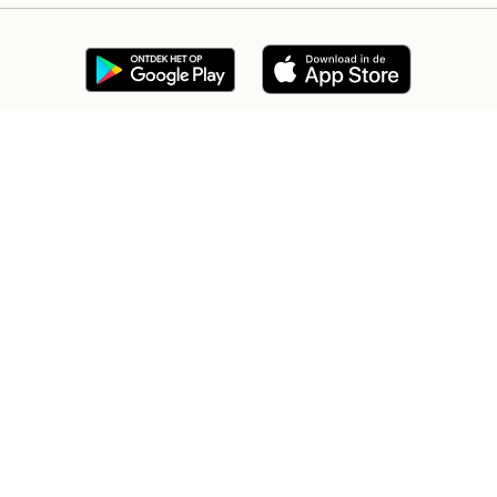
2dehands Zakelijk
Veilig en Succesvol
Help en info
Voorwaarden
Privacyverklaring
Cookiebeleid
Privacyvoorkeuren
Over 2dehands
Adevinta
Sitemap
2dehands is niet aansprakelijk voor (gevolg)schade die voortkomt
uit het gebruik van deze site, dan wel uit fouten of ontbrekende