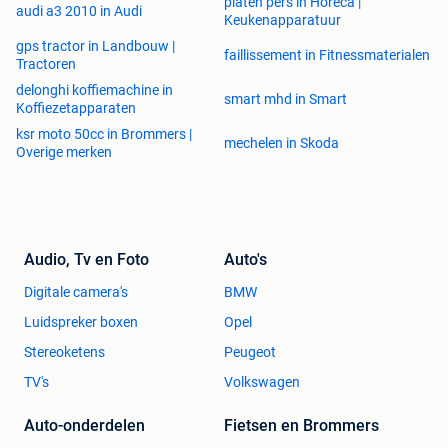
platen pers in Horeca |
audi a3 2010 in Audi
Keukenapparatuur
gps tractor in Landbouw |
faillissement in Fitnessmaterialen
Tractoren
delonghi koffiemachine in
smart mhd in Smart
Koffiezetapparaten
ksr moto 50cc in Brommers |
mechelen in Skoda
Overige merken
Audio, Tv en Foto
Auto's
Digitale camera's
BMW
Luidspreker boxen
Opel
Stereoketens
Peugeot
TV's
Volkswagen
Auto-onderdelen
Fietsen en Brommers