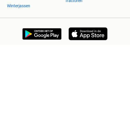
Tractoren
Winterjassen
2dehands Zakelijk
Veilig en Succesvol
Help en info
Voorwaarden
Privacyverklaring
Cookiebeleid
Privacyvoorkeuren
Over 2dehands
Adevinta
Sitemap