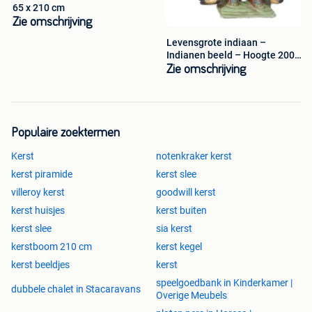
65 x 210 cm
Zie omschrijving
Levensgrote indiaan –
Indianen beeld – Hoogte 200
cm
Zie omschrijving
Populaire zoektermen
Kerst
notenkraker kerst
kerst piramide
kerst slee
villeroy kerst
goodwill kerst
kerst huisjes
kerst buiten
kerst slee
sia kerst
kerstboom 210 cm
kerst kegel
kerst beeldjes
kerst
speelgoedbank in Kinderkamer |
dubbele chalet in Stacaravans
Overige Meubels