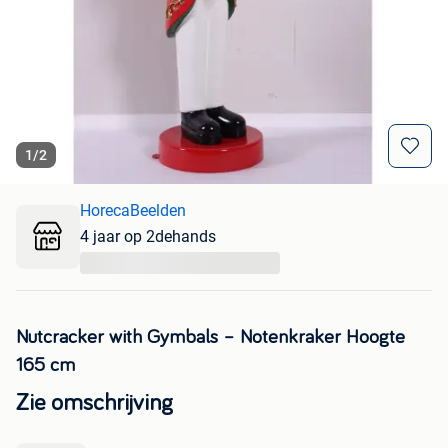
1
/
2
HorecaBeelden
4 jaar op 2dehands
...
Nutcracker with Gymbals – Notenkraker Hoogte
165 cm
Zie omschrijving