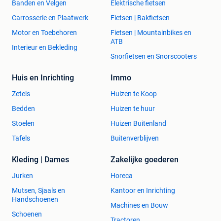
Banden en Velgen
Elektrische fietsen
Carrosserie en Plaatwerk
Fietsen | Bakfietsen
Motor en Toebehoren
Fietsen | Mountainbikes en
ATB
Interieur en Bekleding
Snorfietsen en Snorscooters
Huis en Inrichting
Immo
Zetels
Huizen te Koop
Bedden
Huizen te huur
Stoelen
Huizen Buitenland
Tafels
Buitenverblijven
Kleding | Dames
Zakelijke goederen
Jurken
Horeca
Mutsen, Sjaals en
Kantoor en Inrichting
Handschoenen
Machines en Bouw
Schoenen
Tractoren