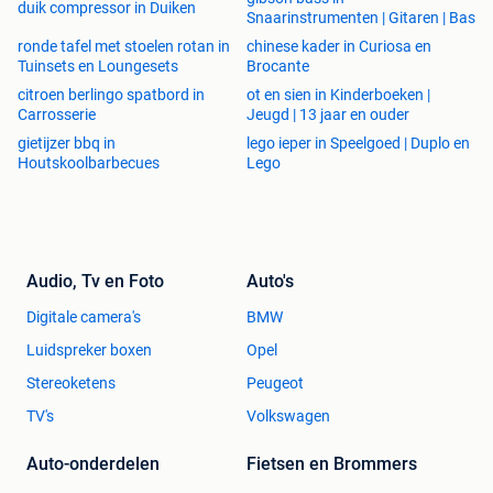
duik compressor in Duiken
Snaarinstrumenten | Gitaren | Bas
ronde tafel met stoelen rotan in
chinese kader in Curiosa en
Tuinsets en Loungesets
Brocante
citroen berlingo spatbord in
ot en sien in Kinderboeken |
Carrosserie
Jeugd | 13 jaar en ouder
gietijzer bbq in
lego ieper in Speelgoed | Duplo en
Houtskoolbarbecues
Lego
Audio, Tv en Foto
Auto's
Digitale camera's
BMW
Luidspreker boxen
Opel
Stereoketens
Peugeot
TV's
Volkswagen
Auto-onderdelen
Fietsen en Brommers