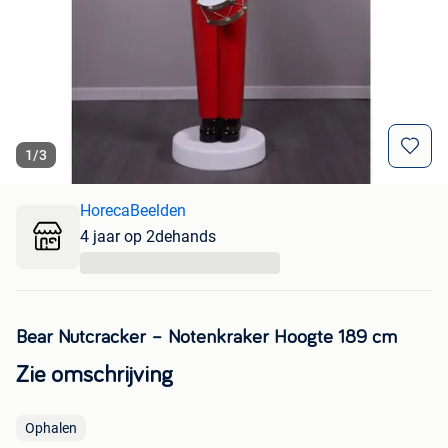
1
/
3
HorecaBeelden
4 jaar op 2dehands
...
Bear Nutcracker – Notenkraker Hoogte 189 cm
Zie omschrijving
Ophalen