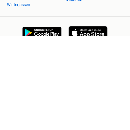
Winterjassen
2dehands Zakelijk
Veilig en Succesvol
Help en info
Voorwaarden
Privacyverklaring
Cookiebeleid
Privacyvoorkeuren
Over 2dehands
Adevinta
Sitemap