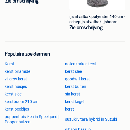
Zie omschrijving
ijs afvalbak polyester 140 cm -
schepijs afvalbak ijshoorn
Zie omschrijving
Populaire zoektermen
Kerst
notenkraker kerst
kerst piramide
kerst slee
villeroy kerst
goodwill kerst
kerst huisjes
kerst buiten
kerst slee
sia kerst
kerstboom 210 cm
kerst kegel
kerst beeldjes
kerst
poppenhuis ikea in Speelgoed |
suzuki vitara hybrid in Suzuki
Poppenhuizen
gibson bass in