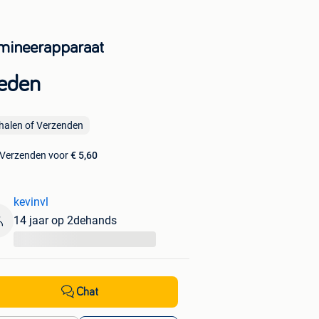
mineerapparaat
eden
halen of Verzenden
Verzenden voor
€ 5,60
kevinvl
14 jaar op 2dehands
...
Chat