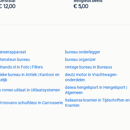
Kerststal
Religieus beeld
€ 12,00
€ 5,00
ineerapparaat
bureau onderlegger
tensteun bureau
bureau organizer
hands nl in Foto | Filters
vintage bureau in Bureaus
ieke bureau in Antiek | Kantoor en
deutz motor in Vrachtwagen-
elijk
onderdelen
daiwa hengelsport in Hengelsport |
a romeo uitlaat in Uitlaatsystemen
Algemeen
italiaanse kranten in Tijdschriften en
l movano schuifdeur in Carrosserie
Kranten