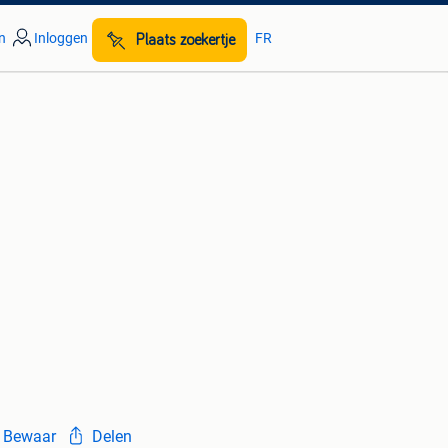
n
Inloggen
FR
Plaats zoekertje
Bewaar
Delen