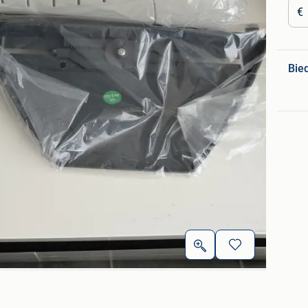
€
Bie