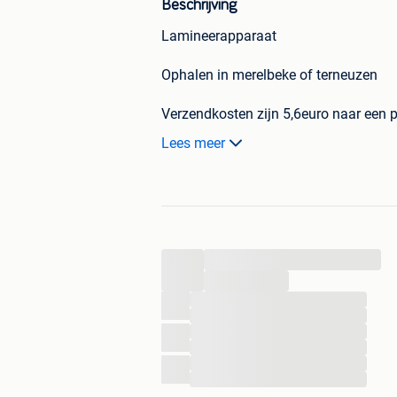
Beschrijving
Lamineerapparaat
Ophalen in merelbeke of terneuzen
Verzendkosten zijn 5,6euro naar een 
Lees meer
Verzending op risico koper. Alles wor
...
...
...
...
...
...
...
...