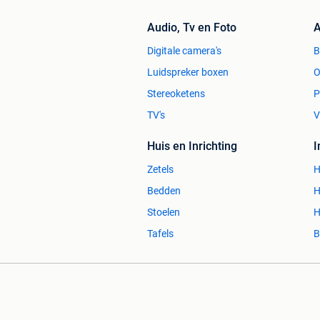
Audio, Tv en Foto
A
Digitale camera's
Luidspreker boxen
O
Stereoketens
P
TV's
V
Huis en Inrichting
Zetels
H
Bedden
H
Stoelen
H
Tafels
B