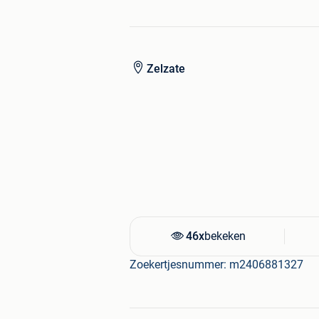
Zelzate
46x
bekeken
Zoekertjesnummer: m2406881327