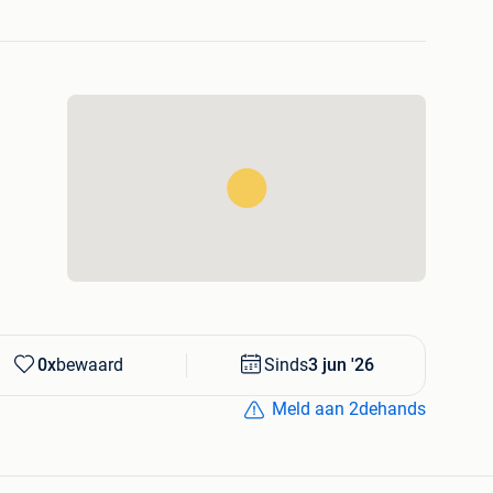
0x
bewaard
Sinds
3 jun '26
Meld aan 2dehands