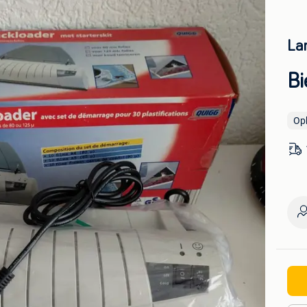
La
Bi
Op