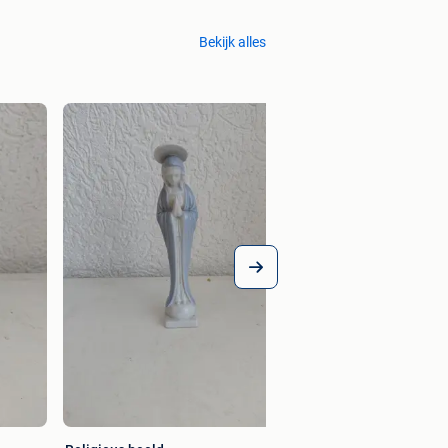
Bekijk alles
Religieus wandscul
€ 10,00