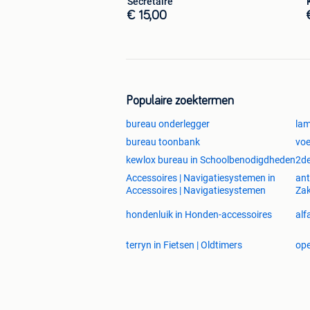
Secretaire
€ 15,00
Populaire zoektermen
bureau onderlegger
lam
bureau toonbank
voe
kewlox bureau in Schoolbenodigdheden
2de
Accessoires | Navigatiesystemen in
ant
Accessoires | Navigatiesystemen
Zak
hondenluik in Honden-accessoires
alf
terryn in Fietsen | Oldtimers
ope