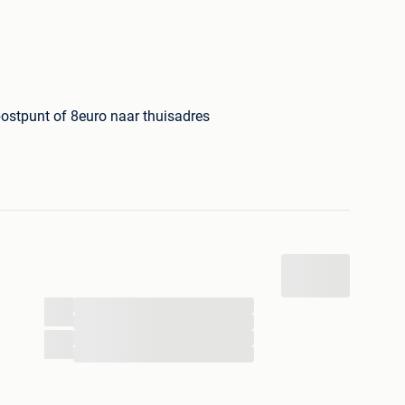
postpunt of 8euro naar thuisadres
dt goed ingepakt en trackcode wordt bezorgd.
...
...
...
...