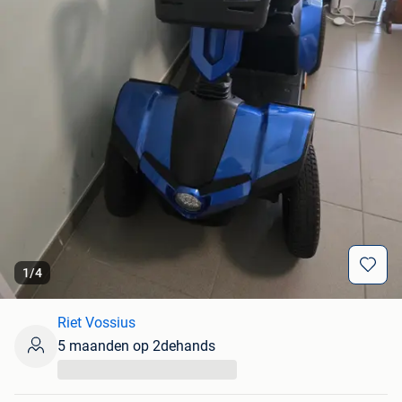
1
/
4
Riet Vossius
5 maanden op 2dehands
...