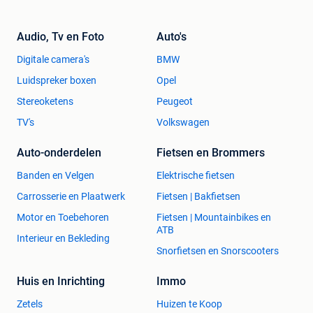
Audio, Tv en Foto
Auto's
Digitale camera's
BMW
Luidspreker boxen
Opel
Stereoketens
Peugeot
TV's
Volkswagen
Auto-onderdelen
Fietsen en Brommers
Banden en Velgen
Elektrische fietsen
Carrosserie en Plaatwerk
Fietsen | Bakfietsen
Motor en Toebehoren
Fietsen | Mountainbikes en
ATB
Interieur en Bekleding
Snorfietsen en Snorscooters
Huis en Inrichting
Immo
Zetels
Huizen te Koop