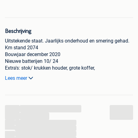
Beschrijving
Uitstekende staat. Jaarlijks onderhoud en smering gehad.
Km stand 2074
Bouwjaar december 2020
Nieuwe batterijen 10/ 24
Extra's: stok/ krukken houder, grote koffer,
regenbescherming display.
Lees meer
Deze scootmobiel heeft steeds binnen gestaan.
...
...
...
...
...