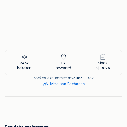
245x
0x
Sinds
bekeken
bewaard
3 jun '26
Zoekertjesnummer: m2406631387
Meld aan 2dehands