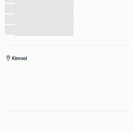
...
...
...
...
...
...
...
Kinrooi