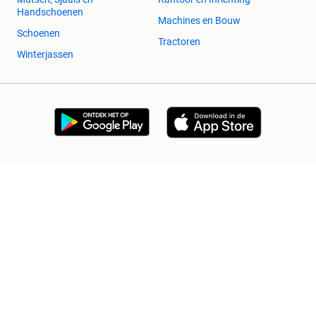
Handschoenen
Machines en Bouw
Schoenen
Tractoren
Winterjassen
2dehands Zakelijk
Veilig en Succesvol
Help en info
Voorwaarden
Privacyverklaring
Cookiebeleid
Privacyvoorkeuren
Over 2dehands
Adevinta