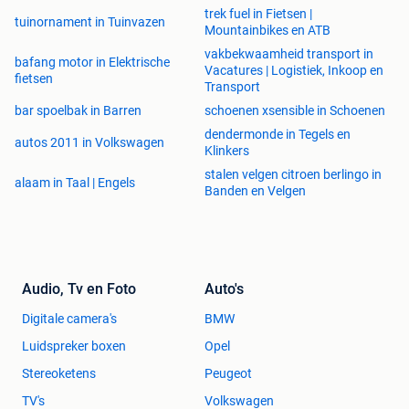
trek fuel in Fietsen |
tuinornament in Tuinvazen
Mountainbikes en ATB
vakbekwaamheid transport in
bafang motor in Elektrische
Vacatures | Logistiek, Inkoop en
fietsen
Transport
bar spoelbak in Barren
schoenen xsensible in Schoenen
dendermonde in Tegels en
autos 2011 in Volkswagen
Klinkers
stalen velgen citroen berlingo in
alaam in Taal | Engels
Banden en Velgen
Audio, Tv en Foto
Auto's
Digitale camera's
BMW
Luidspreker boxen
Opel
Stereoketens
Peugeot
TV's
Volkswagen