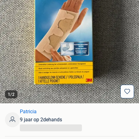
1
/
2
Patricia
9 jaar op 2dehands
...