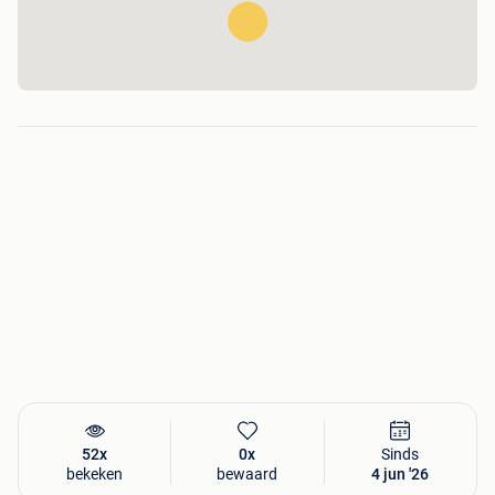
SPELLEN/SPEELGOED
Spellen en speelgoed zijn VOLLEDIG nagekeken. (Ook alles
nageteld op vlak van kaartjes, pionnen, …)
Meeste spellen zijn nog inclusief handleiding. Indien dit
niet het geval is, zal het bij het zoekertje staan.
Eventuele mankementen staan ook bij het zoekertje.
PUZZELS
Nieuw: Enkel 1 foto
Geopend: Foto voorkant + foto puzzelstukjes
Indien er een mankement aan is, wordt dit ook in het
zoekertje vermeld.
BOEKEN
Deze zijn of nieuw gekocht of van de bibliotheek
overgekocht. Dit merk je aan de verkoopprijzen.
Nog in goede staat. Indien niet, staat het bij het zoekertje.
Niet in geschreven.
52x
0x
Sinds
bekeken
bewaard
4 jun '26
ELEKTRONISCHE APPARATEN