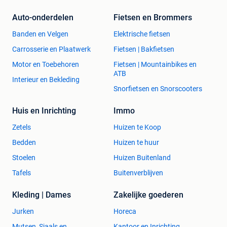
Auto-onderdelen
Fietsen en Brommers
Banden en Velgen
Elektrische fietsen
Carrosserie en Plaatwerk
Fietsen | Bakfietsen
Motor en Toebehoren
Fietsen | Mountainbikes en
ATB
Interieur en Bekleding
Snorfietsen en Snorscooters
Huis en Inrichting
Immo
Zetels
Huizen te Koop
Bedden
Huizen te huur
Stoelen
Huizen Buitenland
Tafels
Buitenverblijven
Kleding | Dames
Zakelijke goederen
Jurken
Horeca
Mutsen, Sjaals en
Kantoor en Inrichting