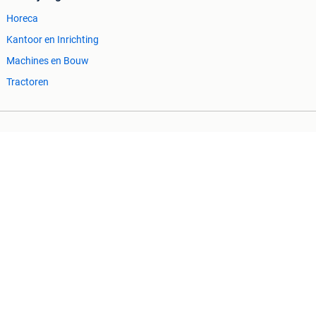
Horeca
Kantoor en Inrichting
Machines en Bouw
Tractoren
Cookiebeleid
Privacyvoorkeuren
 ontbrekende functionaliteiten op deze site.