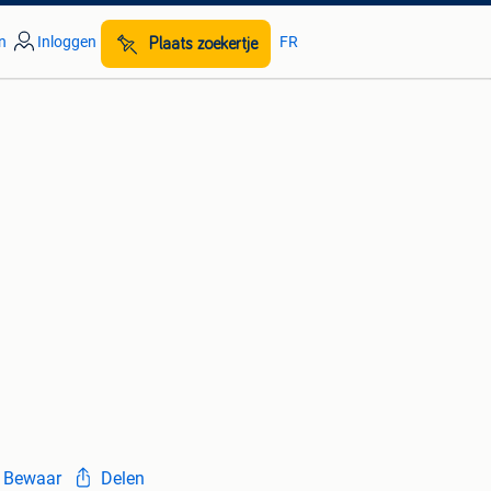
n
Inloggen
FR
Plaats zoekertje
Bewaar
Delen