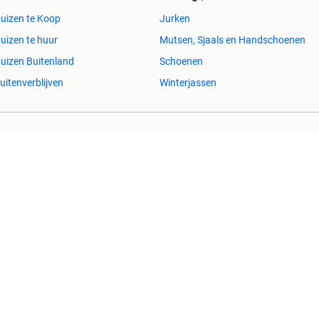
uizen te Koop
Jurken
uizen te huur
Mutsen, Sjaals en Handschoenen
uizen Buitenland
Schoenen
uitenverblijven
Winterjassen
esvol
Help en info
Voorwaarden
Privacyverklaring
Over 2dehands
Adevinta
Sitemap
)schade die voortkomt uit het gebruik van deze site, dan wel uit fouten of
Copyright © 2026 Marktplaats B.V. Alle rechten voorbehouden.