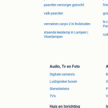
paarden verzorger gezocht
fri
valk paarden
gra
le 
vermeiren carpo 2 in Rolstoelen
Pa
staande leeslamp in Lampen |
rud
Vloerlampen
Audio, Tv en Foto
A
Digitale camera's
Luidspreker boxen
O
Stereoketens
P
TV's
V
Huis en Inrichting