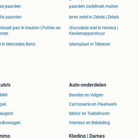
ese paarden
paarden zadelmak maken
tis paarden
leren zetel in Zetels | Zetels
creuset pan in Keuken | Potten en
chocolade wiel in Horeca |
nnen
Keukenapparatuur
i in Mercedes-Benz
tekenplaat in Tekenen
uto's
Auto-onderdelen
BMW
Banden en Velgen
pel
Carrosserie en Plaatwerk
eugeot
Motor en Toebehoren
olkswagen
Interieur en Bekleding
Immo
Kleding | Dames