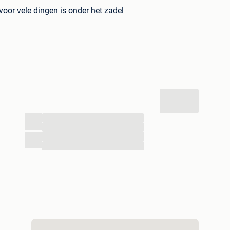
 voor vele dingen is onder het zadel
aar gereden , nu de laatste tijd niet meer maar wel altijd
de zee je kan er alles mee doen
t je er aan hebt !!
...
...
...
...