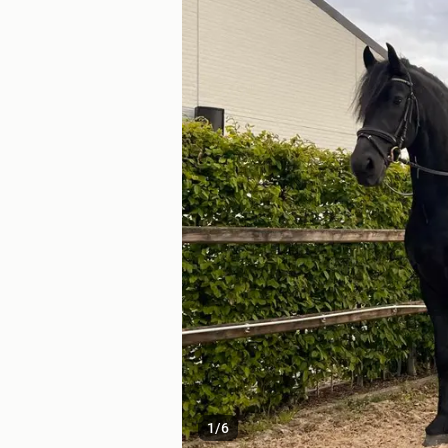
1
/
6