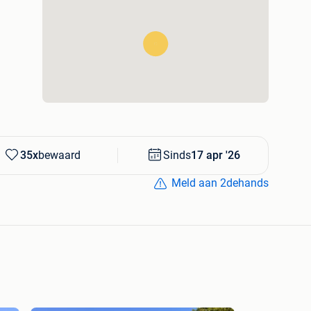
35x
bewaard
Sinds
17 apr '26
Meld aan 2dehands