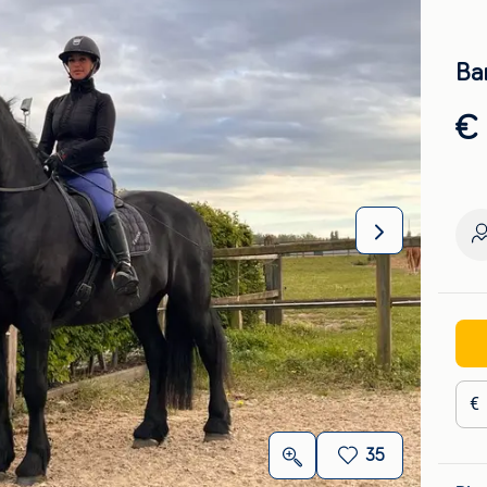
Bar
€
€
35