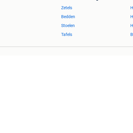
Zetels
H
Bedden
H
Stoelen
H
Tafels
B
2dehands Zakelijk
Veilig en Succ
2dehands is niet aansprakelijk voor (gevolg