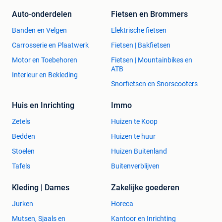
Auto-onderdelen
Fietsen en Brommers
Banden en Velgen
Elektrische fietsen
Carrosserie en Plaatwerk
Fietsen | Bakfietsen
Motor en Toebehoren
Fietsen | Mountainbikes en
ATB
Interieur en Bekleding
Snorfietsen en Snorscooters
Huis en Inrichting
Immo
Zetels
Huizen te Koop
Bedden
Huizen te huur
Stoelen
Huizen Buitenland
Tafels
Buitenverblijven
Kleding | Dames
Zakelijke goederen
Jurken
Horeca
Mutsen, Sjaals en
Kantoor en Inrichting