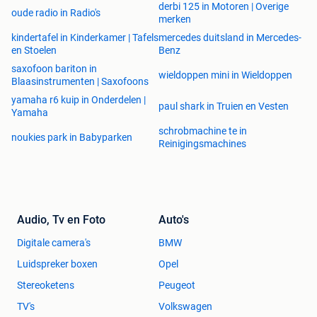
derbi 125 in Motoren | Overige
oude radio in Radio's
merken
kindertafel in Kinderkamer | Tafels
mercedes duitsland in Mercedes-
en Stoelen
Benz
saxofoon bariton in
wieldoppen mini in Wieldoppen
Blaasinstrumenten | Saxofoons
yamaha r6 kuip in Onderdelen |
paul shark in Truien en Vesten
Yamaha
schrobmachine te in
noukies park in Babyparken
Reinigingsmachines
Audio, Tv en Foto
Auto's
Digitale camera's
BMW
Luidspreker boxen
Opel
Stereoketens
Peugeot
TV's
Volkswagen