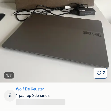
7
1
/
7
Wolf De Keuster
1 jaar op 2dehands
...