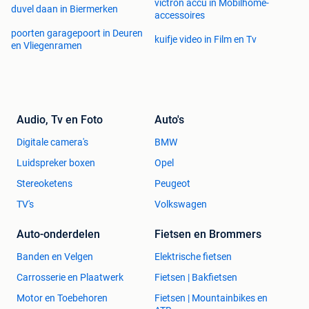
victron accu in Mobilhome-
duvel daan in Biermerken
accessoires
poorten garagepoort in Deuren
kuifje video in Film en Tv
en Vliegenramen
Audio, Tv en Foto
Auto's
Digitale camera's
BMW
Luidspreker boxen
Opel
Stereoketens
Peugeot
TV's
Volkswagen
Auto-onderdelen
Fietsen en Brommers
Banden en Velgen
Elektrische fietsen
Carrosserie en Plaatwerk
Fietsen | Bakfietsen
Motor en Toebehoren
Fietsen | Mountainbikes en