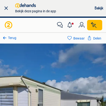
Bekijk
Bekijk deze pagina in de app
Terug
Bewaar
Delen