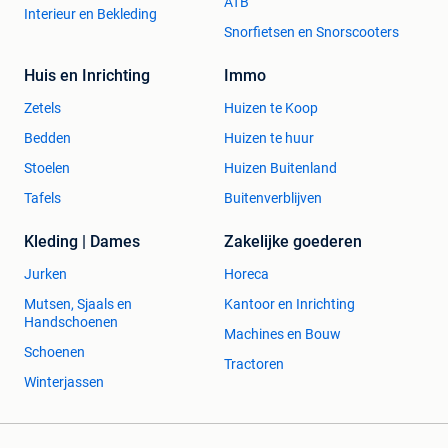
ATB
Interieur en Bekleding
Snorfietsen en Snorscooters
Huis en Inrichting
Immo
Zetels
Huizen te Koop
Bedden
Huizen te huur
Stoelen
Huizen Buitenland
Tafels
Buitenverblijven
Kleding | Dames
Zakelijke goederen
Jurken
Horeca
Mutsen, Sjaals en
Kantoor en Inrichting
Handschoenen
Machines en Bouw
Schoenen
Tractoren
Winterjassen