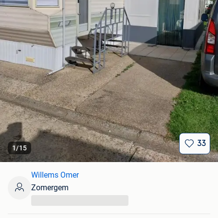
33
1
/
15
Willems Omer
Zomergem
...