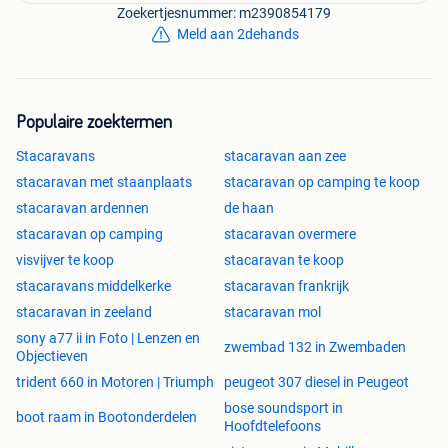
Zoekertjesnummer: m2390854179
Meld aan 2dehands
Populaire zoektermen
Stacaravans
stacaravan aan zee
stacaravan met staanplaats
stacaravan op camping te koop
stacaravan ardennen
de haan
stacaravan op camping
stacaravan overmere
visvijver te koop
stacaravan te koop
stacaravans middelkerke
stacaravan frankrijk
stacaravan in zeeland
stacaravan mol
sony a77 ii in Foto | Lenzen en
zwembad 132 in Zwembaden
Objectieven
trident 660 in Motoren | Triumph
peugeot 307 diesel in Peugeot
bose soundsport in
boot raam in Bootonderdelen
Hoofdtelefoons