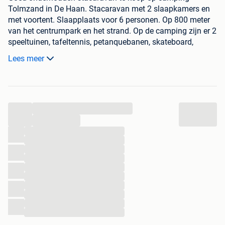
Tolmzand in De Haan. Stacaravan met 2 slaapkamers en
met voortent. Slaapplaats voor 6 personen. Op 800 meter
van het centrumpark en het strand. Op de camping zijn er 2
speeltuinen, tafeltennis, petanquebanen, skateboard,
basketbalveld, ruimte voor dieren. De stacaravan mag op
Lees meer
lange termijn op de camping blijven staan. Alles blijven
staan in de stacaravan behalve TV. In de stacaravan staat
een nieuwe zetel, een nieuw bed, nieuwe vloerbedekking in
de woonkamer en een nieuw WC. Openingstijd van
...
camping van 25 maart tot 15 november. Staangeld is 2200
euro. Beschikbaar vanaf 16 augustus 2026.
...
...
...
...
...
...
...
...
...
...
...