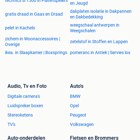
technics sl 1500 in Platenspelers
en Jeugd
dakplaten isolatie in Dakpannen
gratis draad in Gaas en Draad
en Dakbedekking
weegschaal antwerpen in
pelet in Kachels
Weegschalen
zichem in Woonaccessoires |
zetelstof in Stoffen en Lappen
Overige
ikea. in Slaapkamer | Boxsprings
pomeranc in Antiek | Servies los
Audio, Tv en Foto
Auto's
Digitale camera's
BMW
Luidspreker boxen
Opel
Stereoketens
Peugeot
TV's
Volkswagen
Auto-onderdelen
Fietsen en Brommers