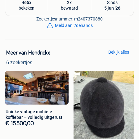
465x
2x
Sinds
bekeken
bewaard
5 jun '26
Zoekertjesnummer: m2407370880
Meld aan 2dehands
Bekijk alles
Meer van Hendrickx
6 zoekertjes
Unieke vintage mobiele
koffiebar – volledig uitgerust
€ 15.500,00