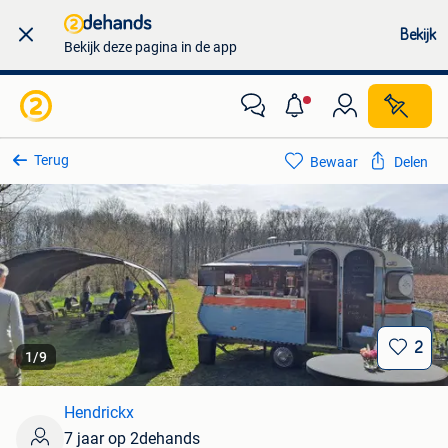
Bekijk
Bekijk deze pagina in de app
Terug
Bewaar
Delen
2
1
/
9
Hendrickx
7 jaar op 2dehands