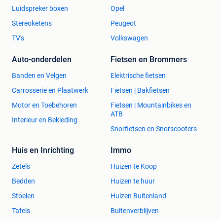
Luidspreker boxen
Opel
Stereoketens
Peugeot
TV's
Volkswagen
Auto-onderdelen
Fietsen en Brommers
Banden en Velgen
Elektrische fietsen
Carrosserie en Plaatwerk
Fietsen | Bakfietsen
Motor en Toebehoren
Fietsen | Mountainbikes en
ATB
Interieur en Bekleding
Snorfietsen en Snorscooters
Huis en Inrichting
Immo
Zetels
Huizen te Koop
Bedden
Huizen te huur
Stoelen
Huizen Buitenland
Tafels
Buitenverblijven