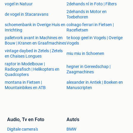
vogel in Natuur
2dehands nl in Foto | Filters
2dehands in Motor en
de vogel in Stacaravans
Toebehoren
schoenenbank in Overige Huis en
colnago ferrari in Fietsen |
Inrichting
Racefietsen
palletvork avant in Machines en
te koop geel in Vogels | Overige
Bouw | Kranen en Graafmachines
Vogels
vintage daybed in Zetels | Zetels
miu miu in Schoenen
en Chaises Longues
raptor in Modelbouw |
hegner in Gereedschap |
Radiografisch | Helikopters en
Zaagmachines
Quadcopters
montana in Fietsen |
alexander in Antiek | Boeken en
Mountainbikes en ATB
Manuscripten
Audio, Tv en Foto
Auto's
Digitale camera's
BMW