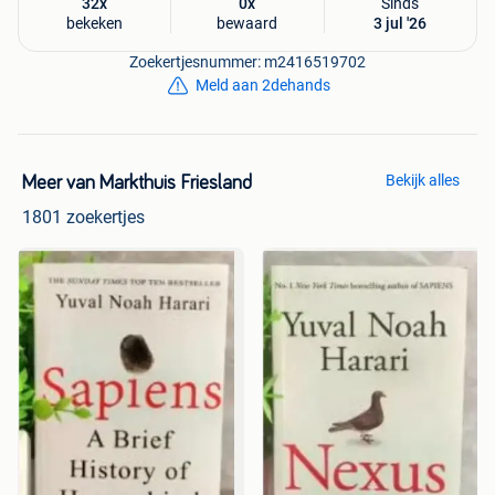
32x
0x
Sinds
bekeken
bewaard
3 jul '26
Zoekertjesnummer: m2416519702
Meld aan 2dehands
Bekijk alles
Meer van Markthuis Friesland
1801 zoekertjes