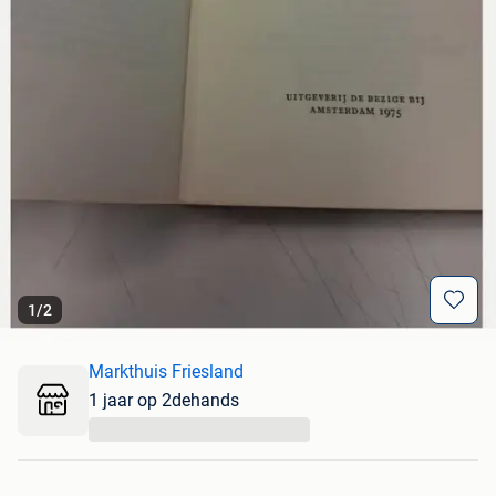
1
/
2
Markthuis Friesland
1 jaar op 2dehands
...