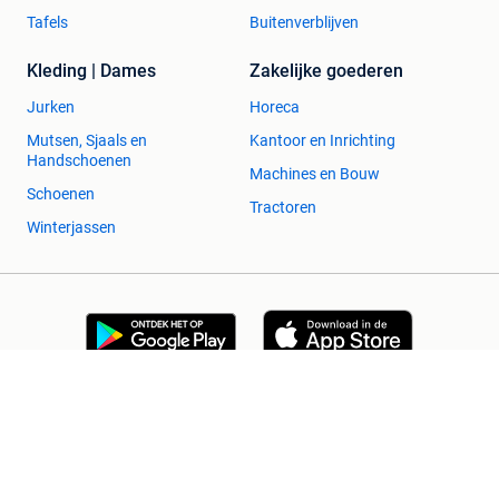
Tafels
Buitenverblijven
Kleding | Dames
Zakelijke goederen
Jurken
Horeca
Mutsen, Sjaals en
Kantoor en Inrichting
Handschoenen
Machines en Bouw
Schoenen
Tractoren
Winterjassen
2dehands Zakelijk
Veilig en Succesvol
Help en info
Voorwaarden