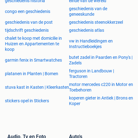
geschiedenis historia
einde van de wereld
geschiedenis van de
congo een geschiedenis
geneeskunde
geschiedenis van de post
geschiedenis steenokkerzeel
tijdschrift geschiedenis
geschiedenis atlas
chalet te koop met domicilie in
vw in Handleidingen en
Huizen en Appartementen te
Instructieboekjes
koop
butet zadel in Paarden en Pony's |
garmin fenix in Smartwatches
Zadels
ferguson in Landbouw |
platanen in Planten | Bomen
Tractoren
motor mercedes c220 in Motor en
stuva kast in Kasten | Kleerkasten
Toebehoren
koperen gieter in Antiek | Brons en
stickers opel in Stickers
Koper
Audio, Tv en Foto
Auto's