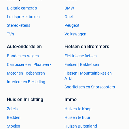
Digitale camera's
BMW
Luidspreker boxen
Opel
Stereoketens
Peugeot
TV's
Volkswagen
Auto-onderdelen
Fietsen en Brommers
Banden en Velgen
Elektrische fietsen
Carrosserie en Plaatwerk
Fietsen | Bakfietsen
Motor en Toebehoren
Fietsen | Mountainbikes en
ATB
Interieur en Bekleding
Snorfietsen en Snorscooters
Huis en Inrichting
Immo
Zetels
Huizen te Koop
Bedden
Huizen te huur
Stoelen
Huizen Buitenland