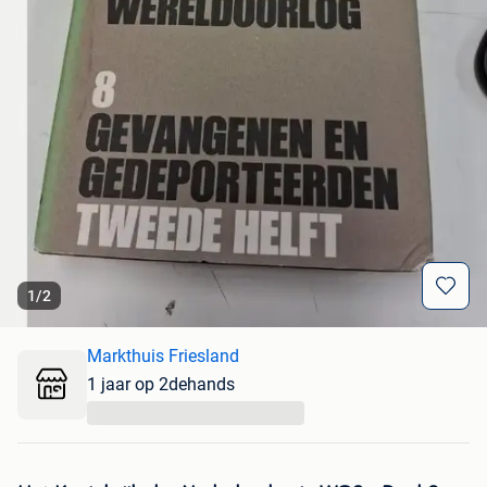
1
/
2
Markthuis Friesland
1 jaar op 2dehands
...