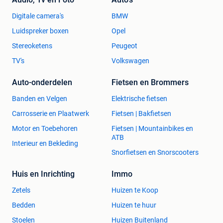
Digitale camera's
BMW
Luidspreker boxen
Opel
Stereoketens
Peugeot
TV's
Volkswagen
Auto-onderdelen
Fietsen en Brommers
Banden en Velgen
Elektrische fietsen
Carrosserie en Plaatwerk
Fietsen | Bakfietsen
Motor en Toebehoren
Fietsen | Mountainbikes en
ATB
Interieur en Bekleding
Snorfietsen en Snorscooters
Huis en Inrichting
Immo
Zetels
Huizen te Koop
Bedden
Huizen te huur
Stoelen
Huizen Buitenland