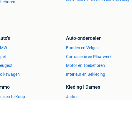
ebehoren
uto's
Auto-onderdelen
BMW
Banden en Velgen
pel
Carrosserie en Plaatwerk
eugeot
Motor en Toebehoren
olkswagen
Interieur en Bekleding
Immo
Kleding | Dames
uizen te Koop
Jurken
uizen te huur
Mutsen, Sjaals en Handschoenen
uizen Buitenland
Schoenen
uitenverblijven
Winterjassen