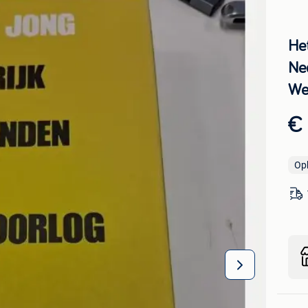
Het
Ne
We
€
Op