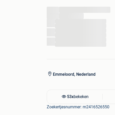
...
...
...
...
...
...
...
...
Emmeloord, Nederland
53x
bekeken
Zoekertjesnummer: m2416526550