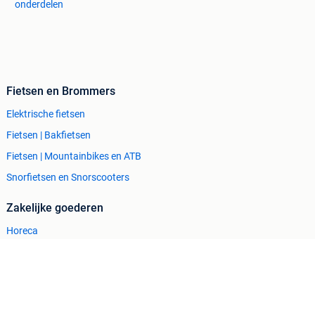
onderdelen
Fietsen en Brommers
Elektrische fietsen
Fietsen | Bakfietsen
Fietsen | Mountainbikes en ATB
Snorfietsen en Snorscooters
Zakelijke goederen
Horeca
Kantoor en Inrichting
Machines en Bouw
Tractoren