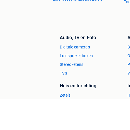
To
Audio, Tv en Foto
A
Digitale camera's
Luidspreker boxen
O
Stereoketens
P
TV's
V
Huis en Inrichting
Zetels
H
Bedden
H
Stoelen
H
Tafels
B