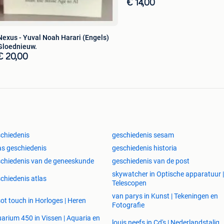
€ 14,00
Nexus - Yuval Noah Harari (Engels)
Gloednieuw.
€ 20,00
chiedenis
geschiedenis sesam
as geschiedenis
geschiedenis historia
chiedenis van de geneeskunde
geschiedenis van de post
skywatcher in Optische apparatuur |
chiedenis atlas
Telescopen
van parys in Kunst | Tekeningen en
sot touch in Horloges | Heren
Fotografie
arium 450 in Vissen | Aquaria en
louis neefs in Cd's | Nederlandstalig