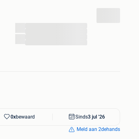
...
...
...
...
0x
bewaard
Sinds
3 jul '26
Meld aan 2dehands