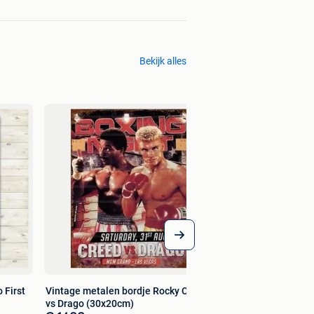
Bekijk alles
Vintage metalen b
(30x20cm)
€ 14,00
 First
Vintage metalen bordje Rocky Creed
vs Drago (30x20cm)