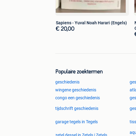
Sapiens - Yuval Noah Harari (Engels)
€ 20,00
Populaire zoektermen
geschiedenis
ges
wingene geschiedenis
atl
congo een geschiedenis
ges
tijdschrift geschiedenis
ges
garage tegels in Tegels
tis
aqu
zetel dessel in Zetels | Zetels