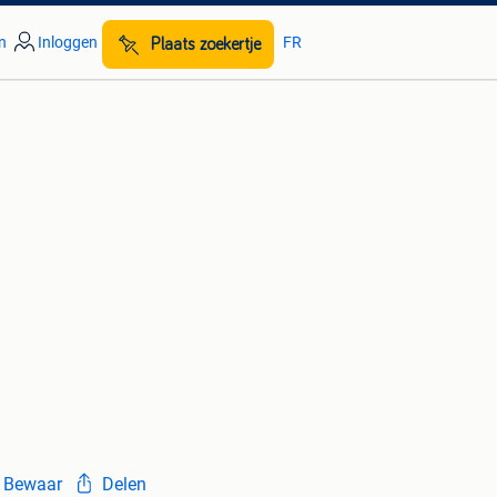
n
Inloggen
FR
Plaats zoekertje
Bewaar
Delen