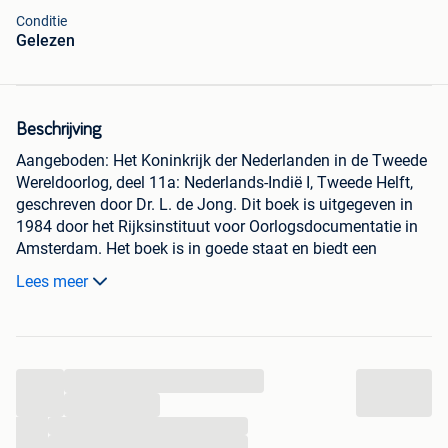
Conditie
Gelezen
Beschrijving
Aangeboden: Het Koninkrijk der Nederlanden in de Tweede
Wereldoorlog, deel 11a: Nederlands-Indië I, Tweede Helft,
geschreven door Dr. L. de Jong. Dit boek is uitgegeven in
1984 door het Rijksinstituut voor Oorlogsdocumentatie in
Amsterdam. Het boek is in goede staat en biedt een
diepgaand inzicht in de gebeurtenissen rondom
Lees meer
Nederlands-Indië tijdens de Tweede Wereldoorlog. Ophalen
of verzenden is mogelijk, met een levertijd van 3 tot 5
dagen.
...
...
...
...