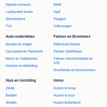
Digitale camera's
BMW
Luidspreker boxen
Opel
Stereoketens
Peugeot
TV's
Volkswagen
Auto-onderdelen
Fietsen en Brommers
Banden en Velgen
Elektrische fietsen
Carrosserie en Plaatwerk
Fietsen | Bakfietsen
Motor en Toebehoren
Fietsen | Mountainbikes en
ATB
Interieur en Bekleding
Snorfietsen en Snorscooters
Huis en Inrichting
Immo
Zetels
Huizen te Koop
Bedden
Huizen te huur
Stoelen
Huizen Buitenland