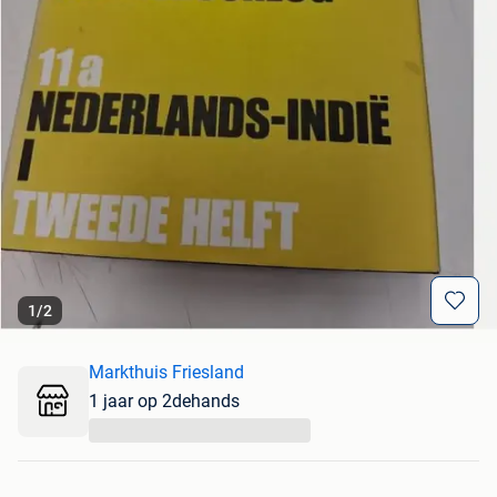
1
/
2
Markthuis Friesland
1 jaar op 2dehands
...