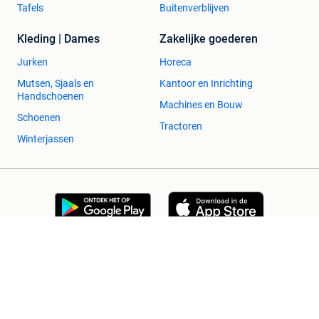
Tafels
Buitenverblijven
Kleding | Dames
Zakelijke goederen
Jurken
Horeca
Mutsen, Sjaals en
Kantoor en Inrichting
Handschoenen
Machines en Bouw
Schoenen
Tractoren
Winterjassen
2dehands Zakelijk
Veilig en Succesvol
Help en info
Voorwaarden