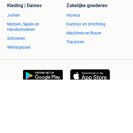
Kleding | Dames
Zakelijke goederen
Jurken
Horeca
Mutsen, Sjaals en
Kantoor en Inrichting
Handschoenen
Machines en Bouw
Schoenen
Tractoren
Winterjassen
2dehands Zakelijk
Veilig en Succesvol
Help en info
Voorwaarden
Privacyverklaring
Cookiebeleid