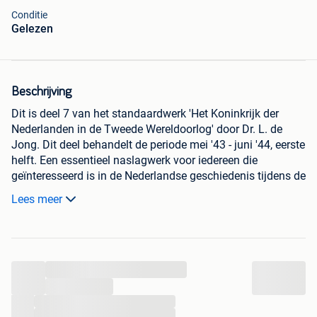
Conditie
Gelezen
Beschrijving
Dit is deel 7 van het standaardwerk 'Het Koninkrijk der
Nederlanden in de Tweede Wereldoorlog' door Dr. L. de
Jong. Dit deel behandelt de periode mei '43 - juni '44, eerste
helft. Een essentieel naslagwerk voor iedereen die
geïnteresseerd is in de Nederlandse geschiedenis tijdens de
Tweede Wereldoorlog. Uitgegeven door het Rijksinstituut
Lees meer
voor Oorlogsdocumentatie in 1976.
Ophalen of verzenden
Levertijd 3 tot 5 dagen
...
...
...
...