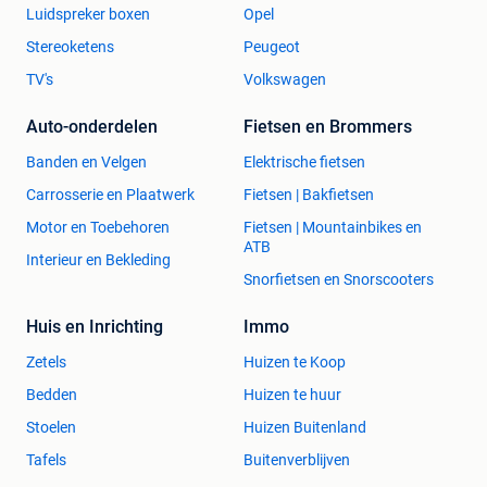
Luidspreker boxen
Opel
Stereoketens
Peugeot
TV's
Volkswagen
Auto-onderdelen
Fietsen en Brommers
Banden en Velgen
Elektrische fietsen
Carrosserie en Plaatwerk
Fietsen | Bakfietsen
Motor en Toebehoren
Fietsen | Mountainbikes en
ATB
Interieur en Bekleding
Snorfietsen en Snorscooters
Huis en Inrichting
Immo
Zetels
Huizen te Koop
Bedden
Huizen te huur
Stoelen
Huizen Buitenland
Tafels
Buitenverblijven