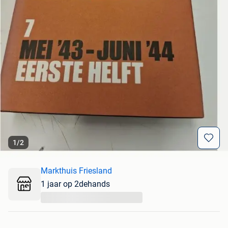
1
/
2
Markthuis Friesland
1 jaar op 2dehands
...