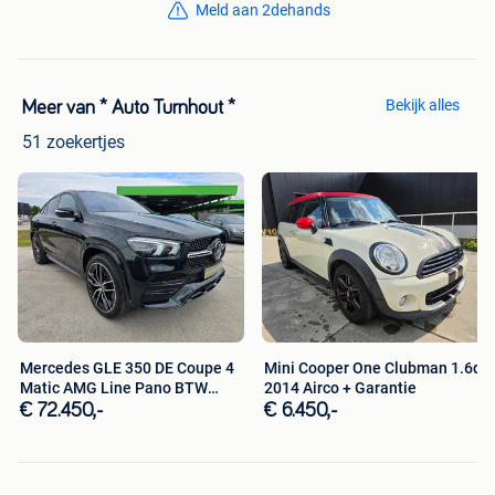
Meld aan 2dehands
Bekijk alles
Meer van * Auto Turnhout *
51 zoekertjes
Mercedes GLE 350 DE Coupe 4
Mini Cooper One Clubman 1.6d
Matic AMG Line Pano BTW
2014 Airco + Garantie
Auto
€ 72.450,-
€ 6.450,-