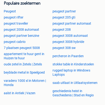
Populaire zoektermen
Peugeot
peugeot partner
peugeot rifter
peugeot 205 gti
peugeot traveller
peugeot partner automaat
peugeot 2008 automaat
peugeot 208
peugeot partner benzine
peugeot 3008 automaat
peugeot cabrio
peugeot 3008 hybride
7 plaatsen peugeot 5008
peugeot 308 sw
appartement te huur gent in
percheron in Paarden
Huizen te huur
oude zetel in Zetels | Zetels
stokke table in Kinderstoelen
rugged laptop in Windows
beyblade metal in Speelgoed
Laptops
varadero 1000 xl in Motoren |
saab uitlaat in Uitlaatsystemen
Honda
geschiedenis heist in
aalst in Antiek | Vazen
Geschiedenis | Stad en Regio