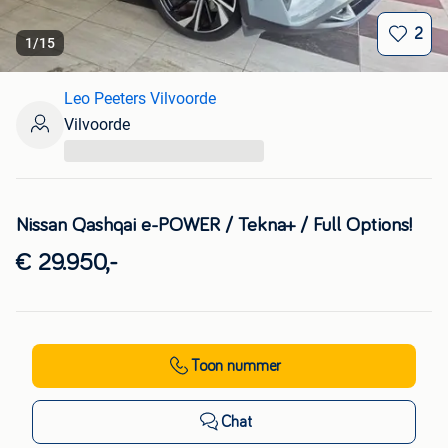
2
1
/
15
Leo Peeters Vilvoorde
Vilvoorde
...
Nissan Qashqai e-POWER / Tekna+ / Full Options!
€ 29.950,-
Toon nummer
Chat