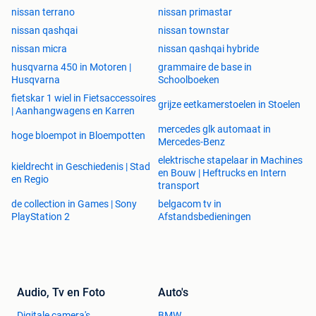
nissan terrano
nissan primastar
nissan qashqai
nissan townstar
nissan micra
nissan qashqai hybride
husqvarna 450 in Motoren |
grammaire de base in
Husqvarna
Schoolboeken
fietskar 1 wiel in Fietsaccessoires
grijze eetkamerstoelen in Stoelen
| Aanhangwagens en Karren
mercedes glk automaat in
hoge bloempot in Bloempotten
Mercedes-Benz
elektrische stapelaar in Machines
kieldrecht in Geschiedenis | Stad
en Bouw | Heftrucks en Intern
en Regio
transport
de collection in Games | Sony
belgacom tv in
PlayStation 2
Afstandsbedieningen
Audio, Tv en Foto
Auto's
Digitale camera's
BMW