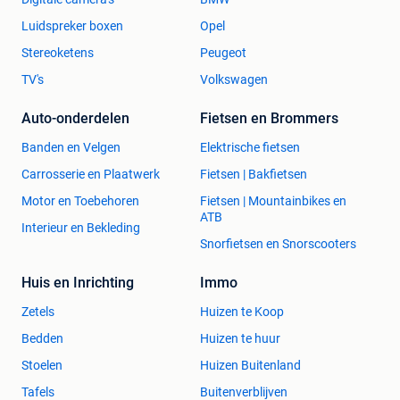
Luidspreker boxen
Opel
Stereoketens
Peugeot
TV's
Volkswagen
Auto-onderdelen
Fietsen en Brommers
Banden en Velgen
Elektrische fietsen
Carrosserie en Plaatwerk
Fietsen | Bakfietsen
Motor en Toebehoren
Fietsen | Mountainbikes en
ATB
Interieur en Bekleding
Snorfietsen en Snorscooters
Huis en Inrichting
Immo
Zetels
Huizen te Koop
Bedden
Huizen te huur
Stoelen
Huizen Buitenland
Tafels
Buitenverblijven