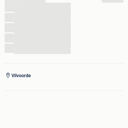
...
...
...
...
...
...
...
...
...
...
Vilvoorde