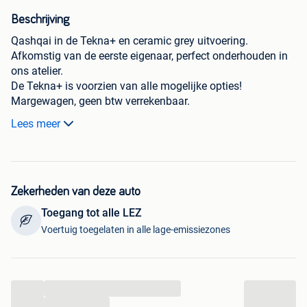
Beschrijving
Qashqai in de Tekna+ en ceramic grey uitvoering.
Afkomstig van de eerste eigenaar, perfect onderhouden in
ons atelier.
De Tekna+ is voorzien van alle mogelijke opties!
Margewagen, geen btw verrekenbaar.
Ontdek hem in onze vestiging te Vilvoorde.
Lees meer
Uw contactpersoon: laurens@vilvoorde.leopeeters.be
TEL: +32 2 257 21 02
Zekerheden van deze auto
Toegang tot alle LEZ
Voertuig toegelaten in alle lage-emissiezones
...
...