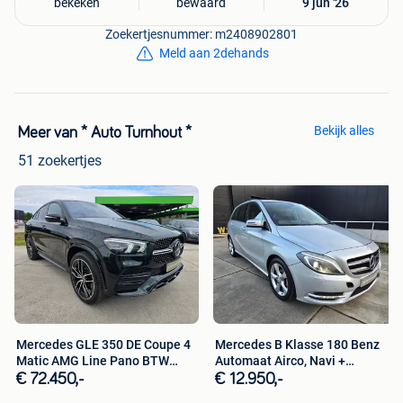
bekeken
bewaard
9 jun '26
Zoekertjesnummer: m2408902801
Meld aan 2dehands
Bekijk alles
Meer van * Auto Turnhout *
51 zoekertjes
Mercedes GLE 350 DE Coupe 4
Mercedes B Klasse 180 Benz
Matic AMG Line Pano BTW
Automaat Airco, Navi +
Auto
Garantie
€ 72.450,-
€ 12.950,-