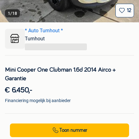
12
1
/
18
* Auto Turnhout *
Turnhout
...
Mini Cooper One Clubman 1.6d 2014 Airco +
Garantie
€ 6.450,-
Financiering mogelijk bij aanbieder
Toon nummer