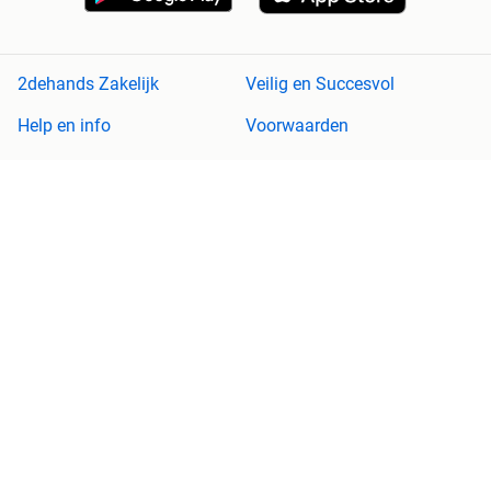
2dehands Zakelijk
Veilig en Succesvol
Help en info
Voorwaarden
Privacyverklaring
Cookiebeleid
Privacyvoorkeuren
Over 2dehands
Adevinta
Sitemap
2dehands is niet aansprakelijk voor (gevolg)schade die voortkomt
uit het gebruik van deze site, dan wel uit fouten of ontbrekende
functionaliteiten op deze site.
Copyright © 2026 Marktplaats B.V. Alle rechten voorbehouden.