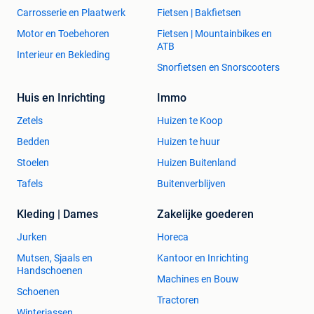
Carrosserie en Plaatwerk
Fietsen | Bakfietsen
Motor en Toebehoren
Fietsen | Mountainbikes en
ATB
Interieur en Bekleding
Snorfietsen en Snorscooters
Huis en Inrichting
Immo
Zetels
Huizen te Koop
Bedden
Huizen te huur
Stoelen
Huizen Buitenland
Tafels
Buitenverblijven
Kleding | Dames
Zakelijke goederen
Jurken
Horeca
Mutsen, Sjaals en
Kantoor en Inrichting
Handschoenen
Machines en Bouw
Schoenen
Tractoren
Winterjassen