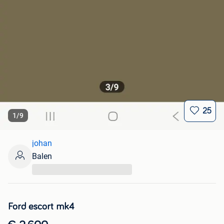
25
1
/
9
johan
Balen
...
Ford escort mk4