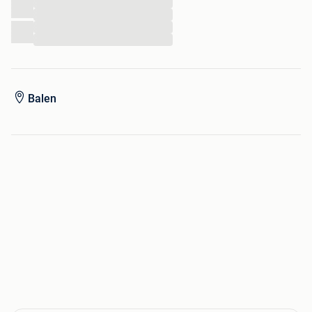
...
...
...
...
Balen