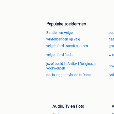
Populaire zoektermen
Banden en Velgen
occ
winterbanden op velg
fia
velgen ford transit custom
gra
velgen ford fiesta
win
jozef beeld in Antiek | Religieuze
pow
voorwerpen
dacia jogger hybride in Dacia
jys
Audio, Tv en Foto
A