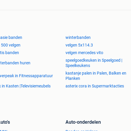
asie banden
winterbanden
t 500 velgen
velgen 5x114.3
tis banden
velgen mercedes vito
speelgoedkeuken in Speelgoed |
terbanden huren
Speelkeukens
kastanje palen in Palen, Balken en
erpeak in Fitnessapparatuur
Planken
k in Kasten |Televisiemeubels
asterix cora in Supermarktacties
uto's
Auto-onderdelen