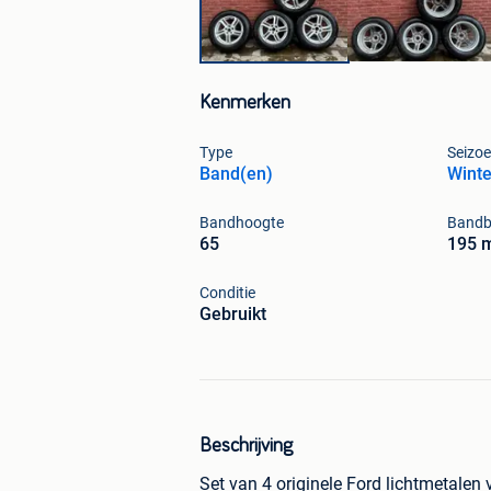
Kenmerken
Type
Seizo
Band(en)
Wint
Bandhoogte
Bandb
65
195 
Conditie
Gebruikt
Beschrijving
Set van 4 originele Ford lichtmetale