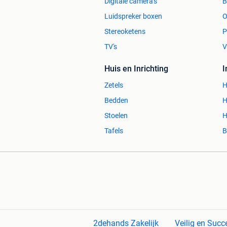
Digitale camera's
Luidspreker boxen
O
Stereoketens
P
TV's
V
Huis en Inrichting
Zetels
H
Bedden
H
Stoelen
H
Tafels
B
2dehands Zakelijk
Veilig en Succ