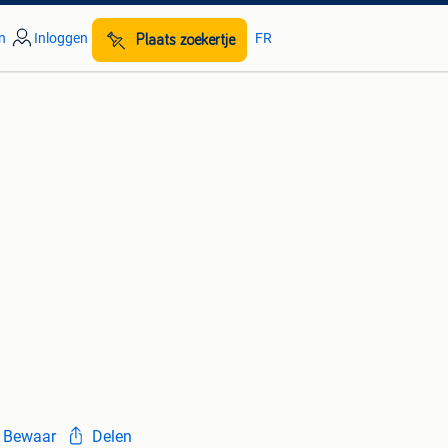
n
Inloggen
FR
Plaats zoekertje
Bewaar
Delen