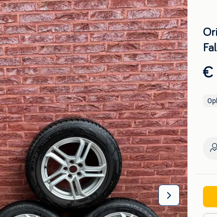
Ori
Fa
€
Op