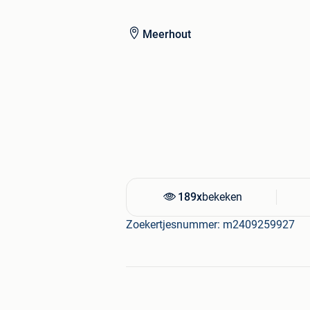
Geschikt voor:
Afkomstig van een Ford Focus MK4, 
Meerhout
met steekmaat 5x108. Controleer zelf 
De set is direct monteerbaar en klaar
Bij interesse of vragen mag u altijd 
189x
bekeken
Zoekertjesnummer: m2409259927