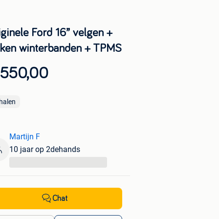
ginele Ford 16” velgen +
lken winterbanden + TPMS
 550,00
halen
Martijn F
10 jaar op 2dehands
...
Chat