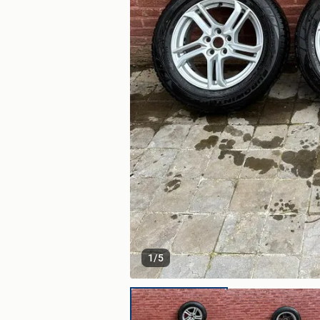
1
/
5