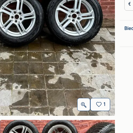
€
Bie
1