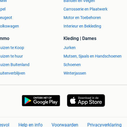
BMW
Banden en Velgen
pel
Carrosserie en Plaatwerk
eugeot
Motor en Toebehoren
olkswagen
Interieur en Bekleding
Immo
Kleding | Dames
uizen te Koop
Jurken
uizen te huur
Mutsen, Sjaals en Handschoenen
uizen Buitenland
Schoenen
uitenverblijven
Winterjassen
esvol
Help en info
Voorwaarden
Privacyverklaring