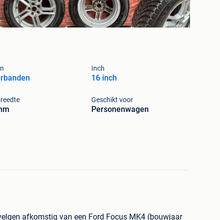
en
Inch
erbanden
16 inch
reedte
Geschikt voor
mm
Personenwagen
n velgen afkomstig van een Ford Focus MK4 (bouwjaar