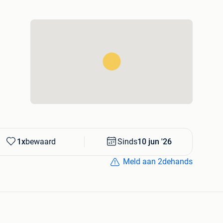
maar mogelijk ook passend op andere Ford-modellen
de compatibiliteit voor uw voertuig.
 voor het komende winterseizoen.
contact opnemen.
1x
bewaard
Sinds
10 jun '26
Meld aan 2dehands