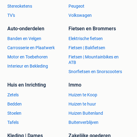
Stereoketens
Peugeot
TV's
Volkswagen
Auto-onderdelen
Fietsen en Brommers
Banden en Velgen
Elektrische fietsen
Carrosserie en Plaatwerk
Fietsen | Bakfietsen
Motor en Toebehoren
Fietsen | Mountainbikes en
ATB
Interieur en Bekleding
Snorfietsen en Snorscooters
Huis en Inrichting
Immo
Zetels
Huizen te Koop
Bedden
Huizen te huur
Stoelen
Huizen Buitenland
Tafels
Buitenverblijven
Kleding | Dames
Zakelijke goederen