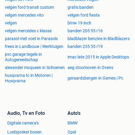
velgen ford transit custom
gratis banden
Klik op onderstaande link om dit product te bekijken en/of
velgen mercedes vito
velgen ford fiesta
te bestellen:
velgen
bmw 19 inch
velgen mercedes c klasse
banden 205 55 r16
parasol met voet in Parasols
bladblazer benzine in Bladblazers
frees in Landbouw | Werktuigen
banden 235 55 r19
pvc garage tegels in
imac late 2015 in Apple Desktops
Autogereedschap
alexander mcqueen in Schoenen
aeg stoomoven in Ovens
husqvarna tc in Motoren |
geraardsbergen in Games | Pc
Husqvarna
Audio, Tv en Foto
Auto's
Digitale camera's
BMW
Luidspreker boxen
Opel