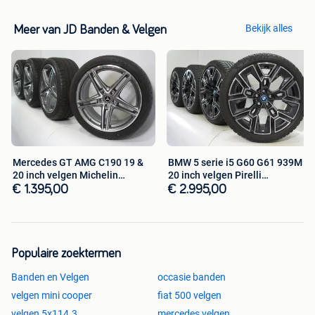
zonder naafdoppen.
Bekijk alles
Meer van JD Banden & Velgen
Op onze webshop vindt u gedetailleerde foto's, zodat voor
u direct duidelijk is wat u koopt. Eventuele
beschadigingen zijn aangegeven, profieldieptes zijn
gemeten en al onze velgen zijn schoongemaakt. Alle
wielen zijn gecontroleerd, gebalanceerd en klaar voor
gebruik.
Indien u deze wielset wil komen bekijken vragen wij u
Mercedes GT AMG C190 19 &
BMW 5 serie i5 G60 G61 939M
voor vertrek even te bellen!
20 inch velgen Michelin
20 inch velgen Pirelli
Zomerbande
Winterban
€ 1.395,00
€ 2.995,00
Afhaaladres:
JD Wheelspecialists
De Bleek 11
7468DK Enter
Populaire zoektermen
info@jdbandenvelgen.nl
Banden en Velgen
occasie banden
BTW Nummer: NL052630225B01
velgen mini cooper
fiat 500 velgen
KVK Nummer: 29037158
velgen 5x114.3
mercedes velgen