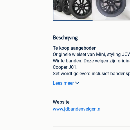
Beschrijving
Te koop aangeboden
Originele wielset van Mini, styling 
Winterbanden. Deze velgen zijn origin
Cooper J01.
Set wordt geleverd inclusief banden
De gemeten profieldieptes en de detai
Lees meer
De op deze wielset gemonteerde winte
Oostenrijk verplichte sneeuwvlok sym
markering.
Website
Referentienummer: 28330
www.jdbandenvelgen.nl
Merk: Mini
Velgentype: Styling: JCW991