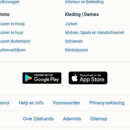
olkswagen
Interieur en Bekleding
Immo
Kleding | Dames
uizen te Koop
Jurken
uizen te huur
Mutsen, Sjaals en Handschoenen
uizen Buitenland
Schoenen
uitenverblijven
Winterjassen
esvol
Help en info
Voorwaarden
Privacyverklaring
Over 2dehands
Adevinta
Sitemap