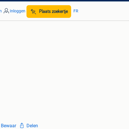
n
Inloggen
FR
Plaats zoekertje
Bewaar
Delen