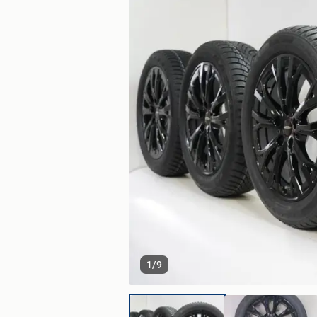
1
/
9