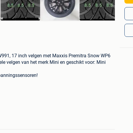
JCW991, 17 inch velgen met Maxxis Premitra Snow WP6
ele velgen van het merk Mini en geschikt voor: Mini
spanningssensoren!
ls van de velgen zijn hierboven weergegeven.
rbanden zijn voorzien van het in Duitsland en
bool en zijn daarnaast ook voorzien van de M+S