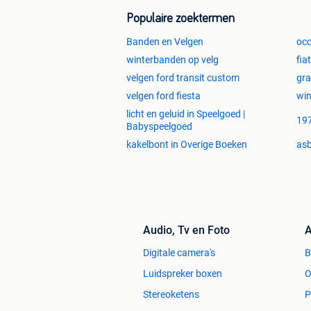
KVK Nummer: 29037158
Populaire zoektermen
Klik op onderstaande link om dit prod
Banden en Velgen
occ
winterbanden op velg
fia
velgen ford transit custom
gra
velgen ford fiesta
win
licht en geluid in Speelgoed |
197
Babyspeelgoed
kakelbont in Overige Boeken
asb
Audio, Tv en Foto
A
Digitale camera's
Luidspreker boxen
O
Stereoketens
P