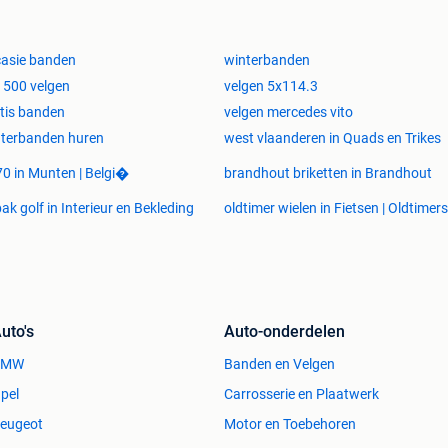
uct te bekijken en/of te bestellen:
asie banden
winterbanden
t 500 velgen
velgen 5x114.3
tis banden
velgen mercedes vito
terbanden huren
west vlaanderen in Quads en Trikes
0 in Munten | Belgi�
brandhout briketten in Brandhout
ak golf in Interieur en Bekleding
oldtimer wielen in Fietsen | Oldtimers
uto's
Auto-onderdelen
BMW
Banden en Velgen
pel
Carrosserie en Plaatwerk
eugeot
Motor en Toebehoren