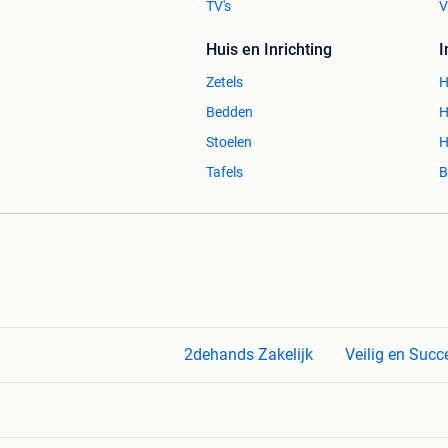
TV's
V
Huis en Inrichting
Zetels
H
Bedden
H
Stoelen
H
Tafels
B
2dehands Zakelijk
Veilig en Succ