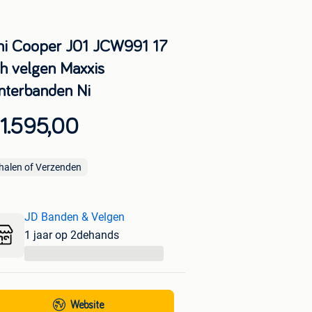
ni Cooper J01 JCW991 17
ch velgen Maxxis
nterbanden Ni
1.595,00
halen of Verzenden
JD Banden & Velgen
1 jaar op 2dehands
...
Website