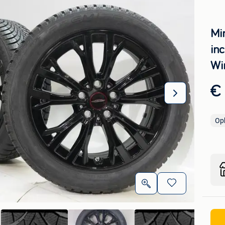
Mi
in
Wi
€ 
Op