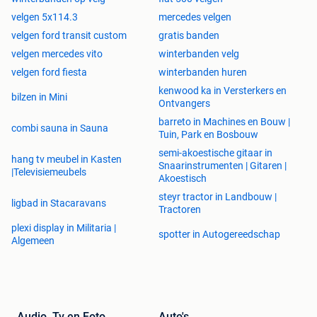
info@jdbandenvelgen.nl
velgen 5x114.3
mercedes velgen
velgen ford transit custom
gratis banden
BTW Nummer: NL052630225B01
velgen mercedes vito
winterbanden velg
KVK Nummer: 29037158
velgen ford fiesta
winterbanden huren
Klik op onderstaande link om dit product te bekijken en/of
kenwood ka in Versterkers en
bilzen in Mini
te bestellen:
Ontvangers
barreto in Machines en Bouw |
combi sauna in Sauna
Tuin, Park en Bosbouw
semi-akoestische gitaar in
hang tv meubel in Kasten
Snaarinstrumenten | Gitaren |
|Televisiemeubels
Akoestisch
steyr tractor in Landbouw |
ligbad in Stacaravans
Tractoren
plexi display in Militaria |
spotter in Autogereedschap
Algemeen
Audio, Tv en Foto
Auto's