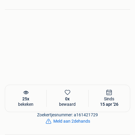
| Vooras: 195/55R17, 92H | Achteras: 195/55R17, 92H | |
Conditie | Profieldiepte | DOT | Links Voor: Demo nopjes
nog zichtbaar | 8.2 mm | 4723
Conditie | Profieldiepte | DOT | Rechts Voor: Demo nopjes
nog zichtbaar | 8.0 mm | 4723
Conditie | Profieldiepte | DOT | Links Achter:Gebruikt | 7.7
mm | 3723
Conditie | Profieldiepte | DOT | Rechts Achter:Gebruikt | 7.8
mm | 3723
Referentienummer: 27052
Ga naar de website https://www.jdbandenvelgen.nl/mini-
cooper-j01-jcw991-17-inch-velgen-pirelli-wint.html
Montage van de wielset op uw auto is mogelijk voor 35
euro!
25x
0x
Sinds
bekeken
bewaard
15 apr '26
Prijzen zijn, indien niet anders aangegeven, inclusief BTW.
Afhalen en bekijken van de wielset bij ons op locatie is
Zoekertjesnummer: a161421729
mogelijk!
Meld aan 2dehands
Verzendkosten voor België zijn 25 euro voor een complete
set