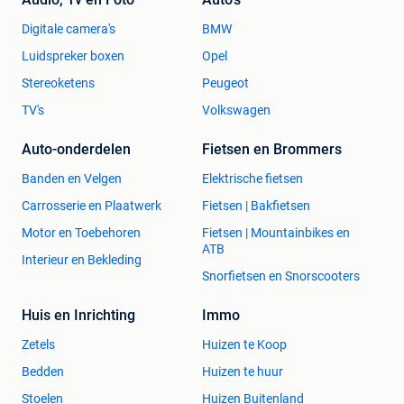
Digitale camera's
BMW
Luidspreker boxen
Opel
Stereoketens
Peugeot
TV's
Volkswagen
Auto-onderdelen
Fietsen en Brommers
Banden en Velgen
Elektrische fietsen
Carrosserie en Plaatwerk
Fietsen | Bakfietsen
Motor en Toebehoren
Fietsen | Mountainbikes en
ATB
Interieur en Bekleding
Snorfietsen en Snorscooters
Huis en Inrichting
Immo
Zetels
Huizen te Koop
Bedden
Huizen te huur
Stoelen
Huizen Buitenland