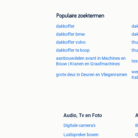
Populaire zoektermen
dakkoffer
dak
dakkoffer bmw
dak
dakkoffer volvo
thu
dakkoffer te koop
thu
aanbouwdelen avant in Machines en
tex
Bouw | Kranen en Graafmachines
wer
grote deur in Deuren en Vliegenramen
Kab
Audio, Tv en Foto
A
Digitale camera's
Luidspreker boxen
O