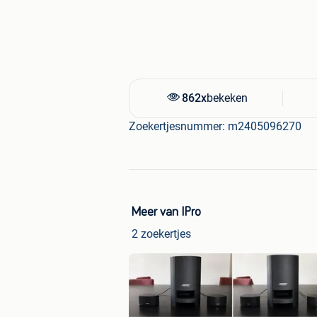
Lot niet splitsbaar
De Thule stangen passen op vele voer
enkel de kit specifiek voor uw model
862x
bekeken
Grez-Doiceau, België (1390)
Zoekertjesnummer: m2405096270
Meer van IPro
2 zoekertjes