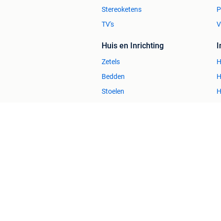
Stereoketens
P
TV's
V
Huis en Inrichting
Zetels
H
Bedden
H
Stoelen
H
Tafels
B
2dehands Zakelijk
Veilig en Succ