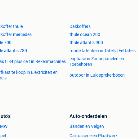
koffer thule
Dakkoffers
koffer mercedes
thule ocean 200
le 700
thule atlantis 900
le atlantis 780
ronde tafel ikea in Tafels | Eettafels
enphase in Zonnepanelen en
as ti 84 plus ce t in Rekenmachines
Toebehoren
fkast te koop in Elektriciteit en
outdoor in Luidsprekerboxen
els
uto's
Auto-onderdelen
BMW
Banden en Velgen
pel
Carrosserie en Plaatwerk