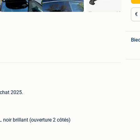
€
Bie
 achat 2025.
 noir brillant (ouverture 2 côtés)
cm (721520)
00)