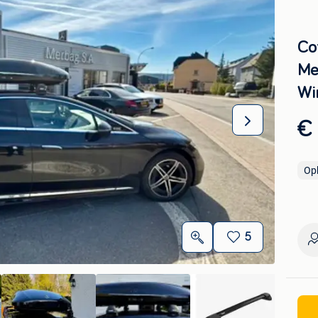
Cof
Me
Wi
€
Op
5