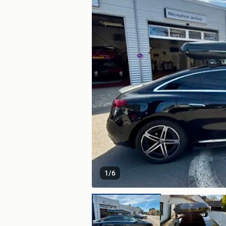
1
/
6