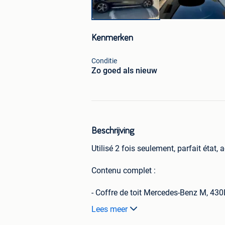
Kenmerken
Conditie
Zo goed als nieuw
Beschrijving
Utilisé 2 fois seulement, parfait état,
Contenu complet :
- Coffre de toit Mercedes-Benz M, 430L
- 2× barres Thule WingBar Edge 104 
Lees meer
- 4× pieds Thule Edge Fixpoint (7207