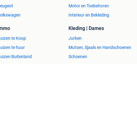
eugeot
Motor en Toebehoren
olkswagen
Interieur en Bekleding
Immo
Kleding | Dames
uizen te Koop
Jurken
uizen te huur
Mutsen, Sjaals en Handschoenen
uizen Buitenland
Schoenen
uitenverblijven
Winterjassen
esvol
Help en info
Voorwaarden
Privacyverklaring