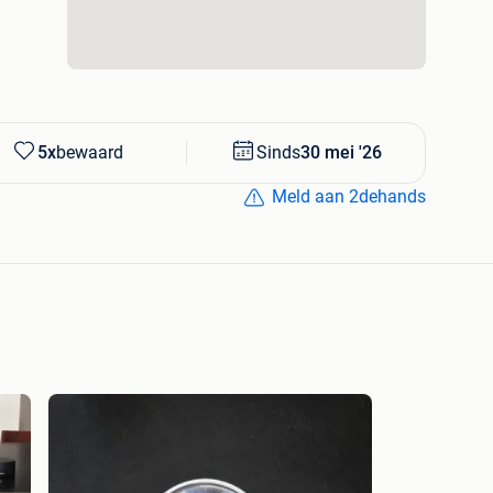
tuigen met geïntegreerde bevestigingspunten — u hoeft
 te kopen (~30–75 €) op Thule website
5x
bewaard
Sinds
30 mei '26
Meld aan 2dehands