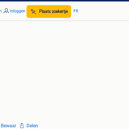
n
Inloggen
FR
Plaats zoekertje
Bewaar
Delen