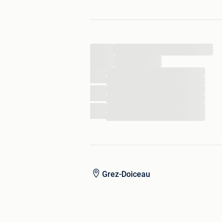
- Thule Fixpoint 7140 Kit (187140)
- Thule Edge Roof Rack composants
lot non séparable
...
Les barres Thule s’adaptent à de nomb
...
suffit d’acheter le kit spécifique à vo
...
...
Grez-Doiceau, Belgique (1390)
...
...
...
———
...
Slechts 2 keer gebruikt, perfecte staat
Volledige inhoud :
Grez-Doiceau
• Mercedes-Benz M dakkoffer, 430L g
• 2× Thule WingBar Edge dakstangen
• 4× Thule Edge Fixpoint poten (7207
• Thule Fixpoint 7140 Kit (187140)
• Thule Edge Roof Rack onderdelen