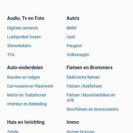
Audio, Tv en Foto
Auto's
Digitale camera's
BMW
Luidspreker boxen
Opel
Stereoketens
Peugeot
TV's
Volkswagen
Auto-onderdelen
Fietsen en Brommers
Banden en Velgen
Elektrische fietsen
Carrosserie en Plaatwerk
Fietsen | Bakfietsen
Motor en Toebehoren
Fietsen | Mountainbikes en
ATB
Interieur en Bekleding
Snorfietsen en Snorscooters
Huis en Inrichting
Immo
Zetels
Huizen te Koop