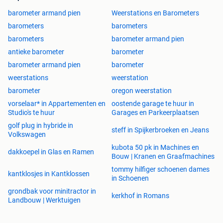
barometer armand pien
Weerstations en Barometers
barometers
barometers
barometers
barometer armand pien
antieke barometer
barometer
barometer armand pien
barometer
weerstations
weerstation
barometer
oregon weerstation
vorselaar* in Appartementen en
oostende garage te huur in
Studio's te huur
Garages en Parkeerplaatsen
golf plug in hybride in
steff in Spijkerbroeken en Jeans
Volkswagen
kubota 50 pk in Machines en
dakkoepel in Glas en Ramen
Bouw | Kranen en Graafmachines
tommy hilfiger schoenen dames
kantklosjes in Kantklossen
in Schoenen
grondbak voor minitractor in
kerkhof in Romans
Landbouw | Werktuigen