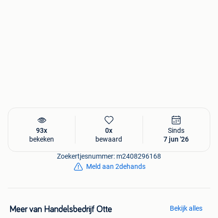
houtenmontuur met snijwerk in gestyleerd plantenmotief.
Montuur is houtwormvrij.
In goede staat.
Afmetingen
Hoog:45 cm
Breed (op breedste punt gemeten):20 cm
Instrumenten werken goed en zijn onbeschadigd.
Barometer:
Nederlandstalige wijzerplaat.
De aneroïde barometer is geplaatst in een messing huis.
Met stelwijzer
De wijzerplaats is in het midden open zodat vrij zicht is op
93x
0x
Sinds
het mechaniek.
bekeken
bewaard
7 jun '26
Kleur wijzerplaat: wit met een zwarte scala in Arabische
Zoekertjesnummer: m2408296168
cijfers
Meld aan 2dehands
Aanduiding luchtdruk: cmHg
Voorzien van een plat glas met een geslepen facetrand.
Messing en glas volledig schoongemaakt en opnieuw
gepolijst.
Bekijk alles
Meer van Handelsbedrijf Otte
Afmetingen barometer: