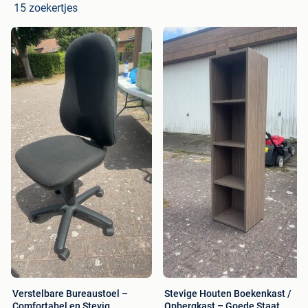
15 zoekertjes
Verstelbare Bureaustoel –
Stevige Houten Boekenkast /
Comfortabel en Stevig
Opbergkast – Goede Staat