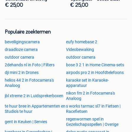
€ 25,00
€ 25,00
Populaire zoektermen
beveiligingscamera
eufy homebase 2
draadloze camera
Videobewaking
outdoor camera
outdoor camera
2dehands nl in Foto | Filters
bose 3 2 1 in Home Cinema-sets
dji mini 2 in Drones
airpods pro 2 in Hoofdtelefoons
helios 44 2 in Fotocamera's
karaoke set in Karaoke-
Analoog
apparatuur
nikon fm 2 in Fotocamera's
jbl xtreme 2 in Luidsprekerboxen
Analoog
te huur bree in Appartementen en
s works tarmac sl7 in Fietsen |
Studio's te huur
Racefietsen
regenwormen spel in
gent in Keuken | Servies
Gezelschapsspellen | Overige
kernboor in Gereedschap |
dolce gusto apparaat in