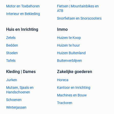
Motor en Toebehoren
Fietsen | Mountainbikes en
ATB
Interieur en Bekleding
Snorfietsen en Snorscooters
Huis en Inrichting
Immo
Zetels
Huizen te Koop
Bedden
Huizen te huur
Stoelen
Huizen Buitenland
Tafels
Buitenverblijven
Kleding | Dames
Zakelijke goederen
Jurken
Horeca
Mutsen, Sjaals en
Kantoor en Inrichting
Handschoenen
Machines en Bouw
Schoenen
Tractoren
Winterjassen