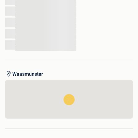
...
...
...
...
...
...
...
...
...
Waasmunster