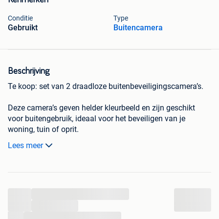
Kenmerken
Conditie
Type
Gebruikt
Buitencamera
Beschrijving
Te koop: set van 2 draadloze buitenbeveiligingscamera’s.
Deze camera’s geven helder kleurbeeld en zijn geschikt
voor buitengebruik, ideaal voor het beveiligen van je
woning, tuin of oprit.
Lees meer
✔ 2 camera’s inbegrepen
✔ Draadloos (geen gedoe met kabels)
✔ Outdoor geschikt (weerbestendig)
Originele prijs: €265
...
Reden van verkoop: heb deze van iemand gekregen maar
...
kan jammer genoeg deze niet zelf gebruiken.
...