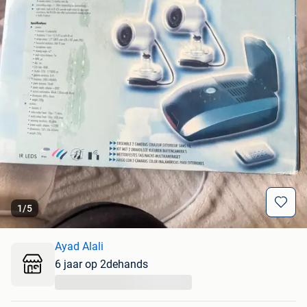
1
/
5
Ayad Alali
6 jaar op 2dehands
...