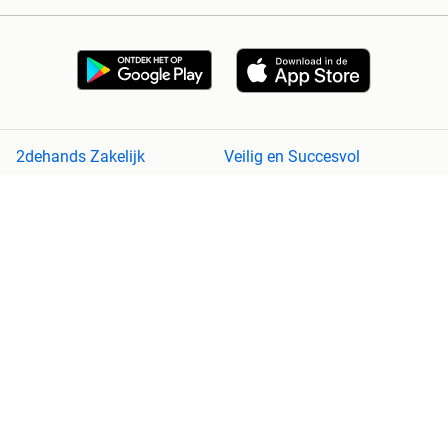
2dehands Zakelijk
Veilig en Succesvol
Help en info
Voorwaarden
Privacyverklaring
Cookiebeleid
Privacyvoorkeuren
Over 2dehands
Adevinta
Sitemap
2dehands is niet aansprakelijk voor (gevolg)schade die voortkomt