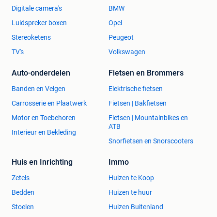
Digitale camera's
BMW
Luidspreker boxen
Opel
Stereoketens
Peugeot
TV's
Volkswagen
Auto-onderdelen
Fietsen en Brommers
Banden en Velgen
Elektrische fietsen
Carrosserie en Plaatwerk
Fietsen | Bakfietsen
Motor en Toebehoren
Fietsen | Mountainbikes en
ATB
Interieur en Bekleding
Snorfietsen en Snorscooters
Huis en Inrichting
Immo
Zetels
Huizen te Koop
Bedden
Huizen te huur
Stoelen
Huizen Buitenland