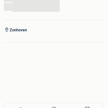
...
...
...
Zonhoven