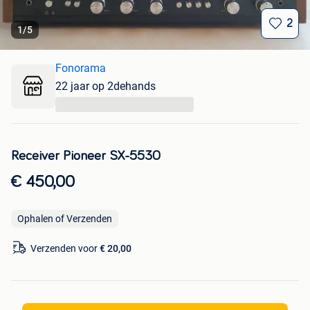
2
1
/
5
Fonorama
22 jaar op 2dehands
...
Receiver Pioneer SX-5530
€ 450,00
Ophalen of Verzenden
Verzenden voor
€ 20,00