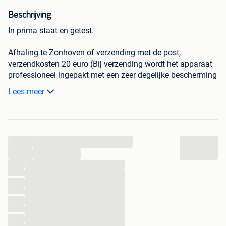
Beschrijving
In prima staat en getest.
Afhaling te Zonhoven of verzending met de post,
verzendkosten 20 euro (Bij verzending wordt het apparaat
professioneel ingepakt met een zeer degelijke bescherming
en in een stevige doos maar steeds op risico van de koper).
Lees meer
Fonorama - Aankoop en Verkoop van Vinylplaten (LP’s en
Singles), CD’s, DVD’s, Strips, Audio & Hifi apparatuur.
Open iedere zaterdag van 10 tot 17h zonder afspraak
...
(Heuvenstraat 57A in Zonhoven)
Alle andere dagen op afspraak (Heuvenstraat 57A of
...
Merelstraat 1 in Zonhoven)
...
...
...
GSM / WHATSAPP: 0476/21.82.76
...
EMAIL: fonorama@pandora.be
...
...
...