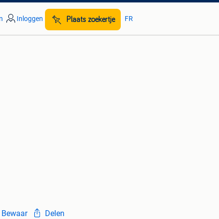
n
Inloggen
FR
Plaats zoekertje
Bewaar
Delen