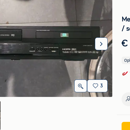
Me
/ s
€
Op
3