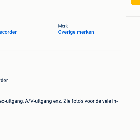
Merk
ecorder
Overige merken
rder
‑uitgang, A/V‑uitgang enz. Zie foto’s voor de vele in‑
el, met netsnoer.
kopiëren.