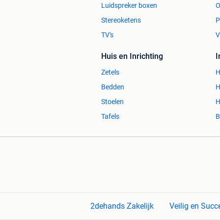
Luidspreker boxen
O
Stereoketens
P
TV's
V
Huis en Inrichting
Zetels
H
Bedden
H
Stoelen
H
Tafels
B
2dehands Zakelijk
Veilig en Succ