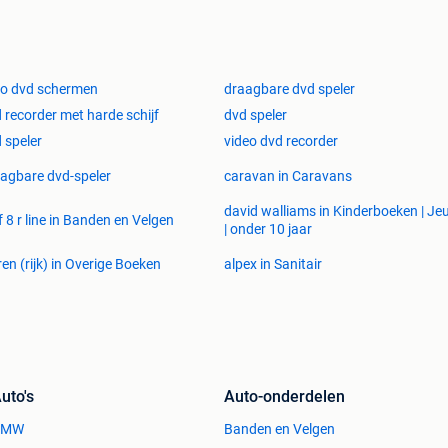
o dvd schermen
draagbare dvd speler
 recorder met harde schijf
dvd speler
 speler
video dvd recorder
agbare dvd-speler
caravan in Caravans
david walliams in Kinderboeken | Je
f 8 r line in Banden en Velgen
| onder 10 jaar
ren (rijk) in Overige Boeken
alpex in Sanitair
uto's
Auto-onderdelen
BMW
Banden en Velgen