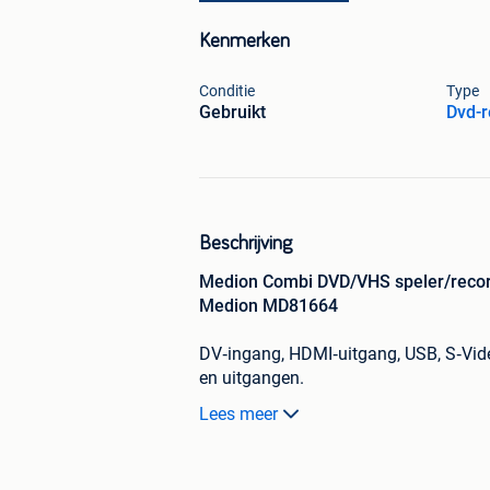
Kenmerken
Conditie
Type
Gebruikt
Dvd-r
Beschrijving
Medion Combi DVD/VHS speler/reco
Medion MD81664
DV‑ingang, HDMI‑uitgang, USB, S‑Video
en uitgangen.
Lees meer
In zeer goede staat, volledig functione
Perfect om VHS‑banden naar DVD te 