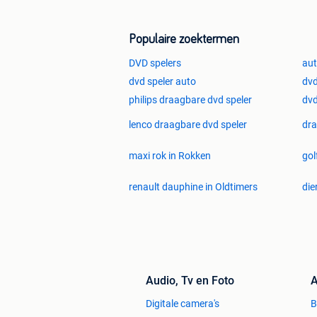
Populaire zoektermen
DVD spelers
aut
dvd speler auto
dvd
philips draagbare dvd speler
dvd
lenco draagbare dvd speler
dra
maxi rok in Rokken
gol
renault dauphine in Oldtimers
die
Audio, Tv en Foto
A
Digitale camera's