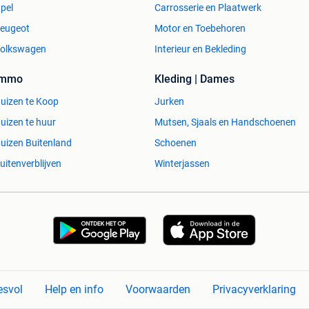
pel
Carrosserie en Plaatwerk
eugeot
Motor en Toebehoren
olkswagen
Interieur en Bekleding
Immo
Kleding | Dames
uizen te Koop
Jurken
uizen te huur
Mutsen, Sjaals en Handschoenen
uizen Buitenland
Schoenen
uitenverblijven
Winterjassen
esvol
Help en info
Voorwaarden
Privacyverklaring