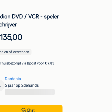
dion DVD / VCR - speler
chrijver
 135,00
halen of Verzenden
Thuisbezorgd via Bpost voor
€ 7,85
Dardania
5 jaar op 2dehands
...
Chat