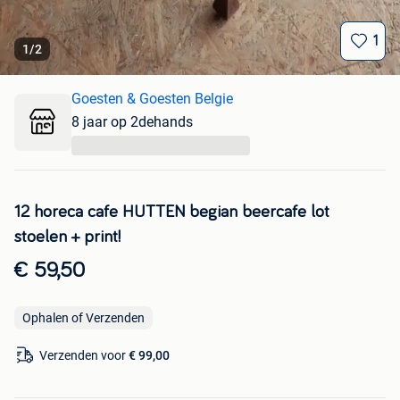
1
1
/
2
Goesten & Goesten Belgie
8 jaar op 2dehands
...
12 horeca cafe HUTTEN begian beercafe lot
stoelen + print!
€ 59,50
Ophalen of Verzenden
Verzenden voor
€ 99,00