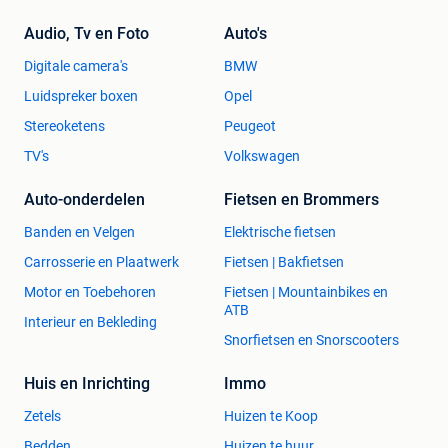
Audio, Tv en Foto
Auto's
Digitale camera's
BMW
Luidspreker boxen
Opel
Stereoketens
Peugeot
TV's
Volkswagen
Auto-onderdelen
Fietsen en Brommers
Banden en Velgen
Elektrische fietsen
Carrosserie en Plaatwerk
Fietsen | Bakfietsen
Motor en Toebehoren
Fietsen | Mountainbikes en
ATB
Interieur en Bekleding
Snorfietsen en Snorscooters
Huis en Inrichting
Immo
Zetels
Huizen te Koop
Bedden
Huizen te huur