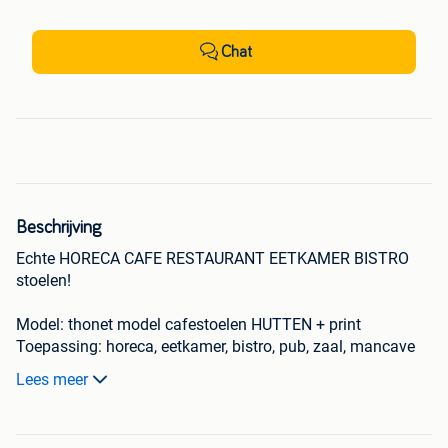
Chat
Beschrijving
Echte HORECA CAFE RESTAURANT EETKAMER BISTRO
stoelen!
Model: thonet model cafestoelen HUTTEN + print
Toepassing: horeca, eetkamer, bistro, pub, zaal, mancave
Aantal: 12 stuks
Lees meer
Kleur: bruin gebeitst gebogen hout + PRINT
Extra: bijpassende stoelen, tafels en krukken
AANBIEDINGSPRIJS PER STUK: 59,50 euro ex.21% BTW