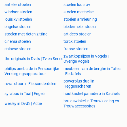
antieke stoelen
stoelen louis xv
windsor stoelen
stoelen mechelse
louis xvi stoelen
stoelen armleuning
engelse stoelen
biedermeier stoelen
stoelen met rieten zitting
art deco stoelen
cinema stoelen
torck stoelen
chinese stoelen
franse stoelen
zwartkopsijzen in Vogels |
the originals in Dvd's | Tv en Series
Overige Vogels
philips oneblade in Persoonlijke
meubelen van de berghe in Tafels
Verzorgingsapparatuur
| Eettafels
powerplus dual in
roval stuur in Fietsonderdelen
Heggenscharen
syllabus in Taal | Engels
houtkachel panadero in Kachels
bruidswinkel in Trouwkleding en
wesley in Dvd's | Actie
Trouwaccessoires