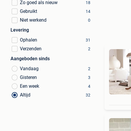
Zo goed als nieuw
18
Gebruikt
14
Niet werkend
0
Levering
Ophalen
31
Verzenden
2
Aangeboden sinds
Vandaag
2
Gisteren
3
Een week
4
Altijd
32