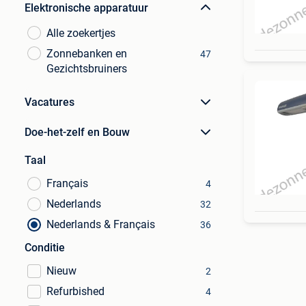
Elektronische apparatuur
Alle zoekertjes
Zonnebanken en
47
Gezichtsbruiners
Vacatures
Doe-het-zelf en Bouw
Taal
Français
4
Nederlands
32
Nederlands & Français
36
Conditie
Nieuw
2
Refurbished
4