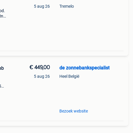
5 aug 26
Tremelo
od.
én
k ✅
€ 449,00
de zonnebankspecialist
hb
5 aug 26
Heel België
5
s en
ished
Bezoek website