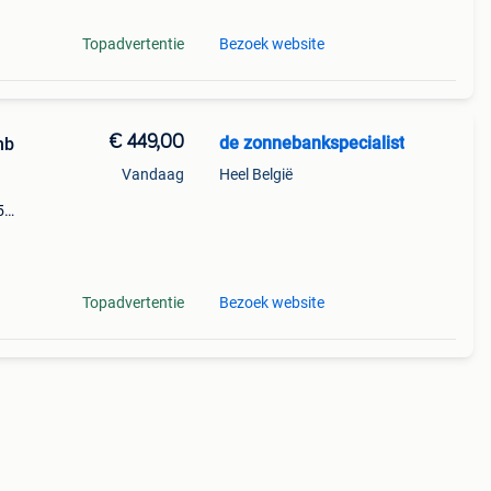
Topadvertentie
Bezoek website
€ 449,00
de zonnebankspecialist
hb
Vandaag
Heel België
5
s en
ished
Topadvertentie
Bezoek website