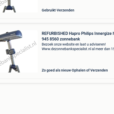
hapro / philips
Gebruikt
Verzenden
REFURBISHED Hapro Philips Innergize 
945 8560 zonnebank
Bezoek onze website en laat u adviseren!
Www.dezonnebankspecialist.nl al meer dan 1
jaar! Het adres voor jong gebruikte sunmobile
zonnehemels van het philips en hapro. Refurb
hapro / philips
Zo goed als nieuw
Ophalen of Verzenden