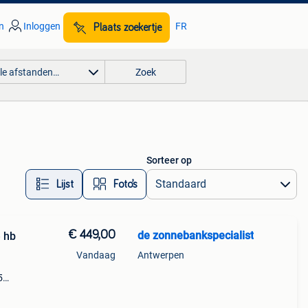
n
Inloggen
FR
Plaats zoekertje
lle afstanden…
Zoek
Sorteer op
Lijst
Foto’s
€ 449,00
de zonnebankspecialist
 hb
Vandaag
Antwerpen
5
s en
ished