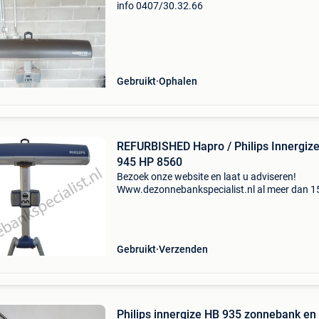
info 0407/30.32.66
Gebruikt
Ophalen
REFURBISHED Hapro / Philips Innergize
945 HP 8560
Bezoek onze website en laat u adviseren!
Www.dezonnebankspecialist.nl al meer dan 1
jaar! Het adres voor jong gebruikte sunmobile
zonnehemels van het philips en hapro. Refurb
hapro / philips
Gebruikt
Verzenden
Philips innergize HB 935 zonnebank en