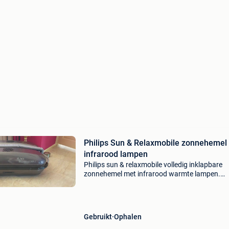
Philips Sun & Relaxmobile zonnehemel
infrarood lampen
Philips sun & relaxmobile volledig inklapbare
zonnehemel met infrarood warmte lampen.
Infrarood is afzonderlijk te gebruiken! Perfect
spierpijn, gewrichtsklachten of puur ter
ontspanning. Toe
Gebruikt
Ophalen