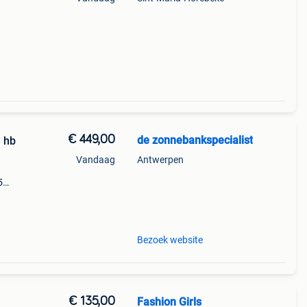
€ 449,00
de zonnebankspecialist
 hb
Vandaag
Antwerpen
5
s en
ished
Bezoek website
€ 135,00
Fashion Girls