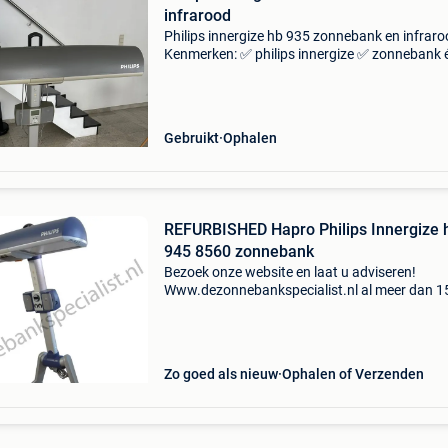
infrarood
Philips innergize hb 935 zonnebank en infraro
Kenmerken: ✅ philips innergize ✅ zonnebank 
infrarood in één ✅ eenvoudig te bedienen ✅
verstelbaar statief ✅ perfect voor thuisgebrui
werkt naar b
Gebruikt
Ophalen
REFURBISHED Hapro Philips Innergize 
945 8560 zonnebank
Bezoek onze website en laat u adviseren!
Www.dezonnebankspecialist.nl al meer dan 1
jaar! Het adres voor jong gebruikte sunmobile
zonnehemels van het philips en hapro. Refurb
hapro / philips
Zo goed als nieuw
Ophalen of Verzenden