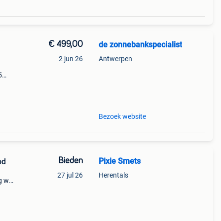
€ 499,00
de zonnebankspecialist
2 jun 26
Antwerpen
5
s en
65
Bezoek website
Bieden
Pixie Smets
od
27 jul 26
Herentals
g weg