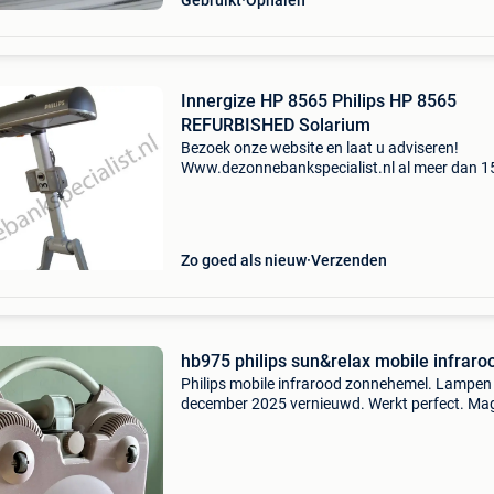
Gebruikt
Ophalen
Innergize HP 8565 Philips HP 8565
REFURBISHED Solarium
Bezoek onze website en laat u adviseren!
Www.dezonnebankspecialist.nl al meer dan 1
jaar! Het adres voor jong gebruikte sunmobile
zonnehemels van het philips en hapro. Hp 85
hapro innergize hp
Zo goed als nieuw
Verzenden
hb975 philips sun&relax mobile infraro
Philips mobile infrarood zonnehemel. Lampen
december 2025 vernieuwd. Werkt perfect. Ma
wegens overlijden.