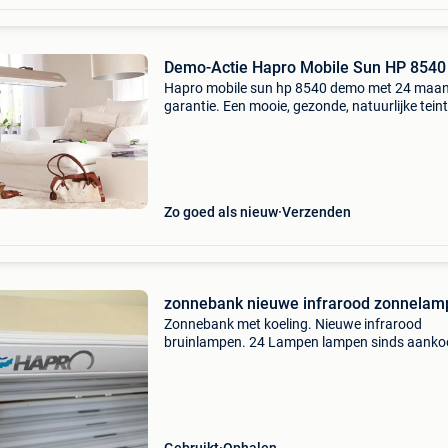
Demo-Actie Hapro Mobile Sun HP 8540
Hapro mobile sun hp 8540 demo met 24 maa
garantie. Een mooie, gezonde, natuurlijke teint
aanmaak van vitamine d! Nieuwprijs nu euro
1.849,- Demo-actie nu euro 799,- de hapro mob
sun geeft u
Zo goed als nieuw
Verzenden
zonnebank nieuwe infrarood zonnelam
Zonnebank met koeling. Nieuwe infrarood
bruinlampen. 24 Lampen lampen sinds aanko
x gebruikt. Kostprijs lampen 1050 eur. Prijs
zonnebank + nieuwe lampen 350eur.