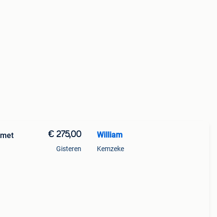
€ 275,00
William
 met
Gisteren
Kemzeke
 voor