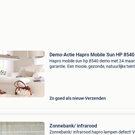
Demo-Actie Hapro Mobile Sun HP 8540
Hapro mobile sun hp 8540 demo met 24 maa
garantie. Een mooie, gezonde, natuurlijke teint
aanmaak van vitamine d! Nieuwprijs nu euro
1.849,- Demo-actie nu euro 799,- de hapro mob
sun geeft u
Zo goed als nieuw
Verzenden
Zonnebank/ infrarood
Zonnebank/ infrarood hapro lampen defect! 