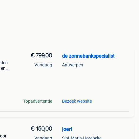
€ 799,00
de zonnebankspecialist
nden
Vandaag
Antwerpen
 en
ile
Topadvertentie
Bezoek website
€ 150,00
joeri
Voor
Vandaag
Sint-Maria-Horebeke