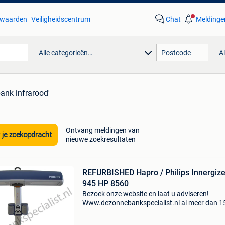
waarden
Veiligheidscentrum
Chat
Meldinge
Alle categorieën…
A
ank infrarood'
Ontvang meldingen van
 je zoekopdracht
nieuwe zoekresultaten
REFURBISHED Hapro / Philips Innergize
945 HP 8560
Bezoek onze website en laat u adviseren!
Www.dezonnebankspecialist.nl al meer dan 1
jaar! Het adres voor jong gebruikte sunmobile
zonnehemels van het philips en hapro. Refurb